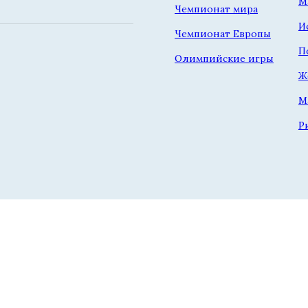
М
Чемпионат мира
И
Чемпионат Европы
П
Олимпийские игры
Ж
М
Р