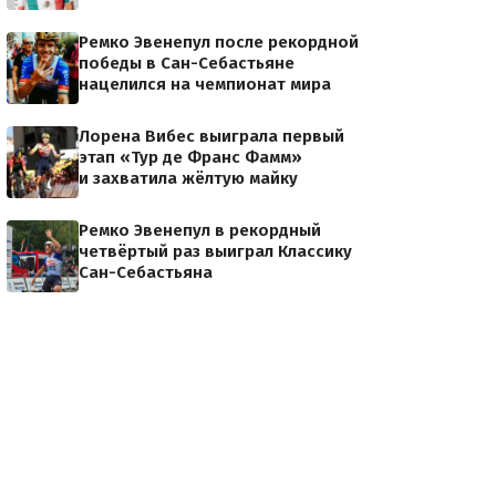
Ремко Эвенепул после рекордной
победы в Сан-Себастьяне
нацелился на чемпионат мира
Лорена Вибес выиграла первый
этап «Тур де Франс Фамм»
и захватила жёлтую майку
Ремко Эвенепул в рекордный
четвёртый раз выиграл Классику
Сан-Себастьяна