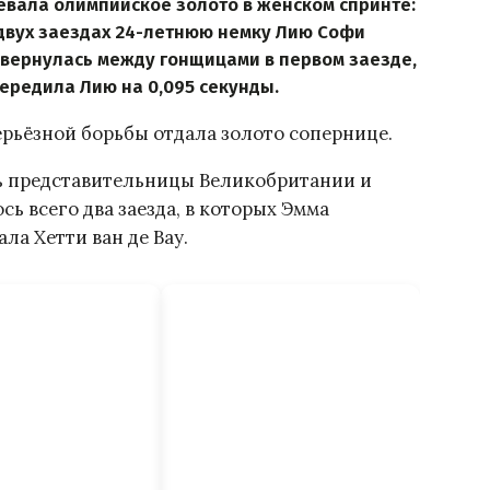
евала олимпийское золото в женском спринте:
двух заездах 24-летнюю немку Лию Софи
вернулась между гонщицами в первом заезде,
ередила Лию на 0,095 секунды.
ерьёзной борьбы отдала золото сопернице.
сь представительницы Великобритании и
ь всего два заезда, в которых Эмма
а Хетти ван де Вау.