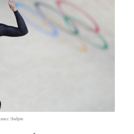
лисс Эндрю