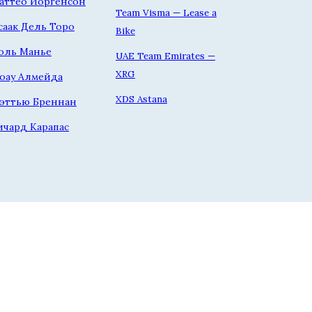
аттео Йоргенсон
Team Visma — Lease a
саак Дель Торо
Bike
оль Манье
UAE Team Emirates —
XRG
оау Алмейда
XDS Astana
эттью Бреннан
ичард Карапас