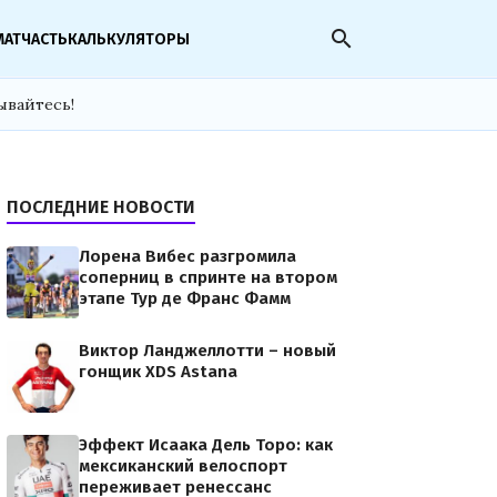
search
МАТЧАСТЬ
КАЛЬКУЛЯТОРЫ
ывайтесь!
ПОСЛЕДНИЕ НОВОСТИ
Лорена Вибес разгромила
соперниц в спринте на втором
этапе Тур де Франс Фамм
Виктор Ланджеллотти – новый
гонщик XDS Astana
Эффект Исаака Дель Торо: как
мексиканский велоспорт
переживает ренессанс