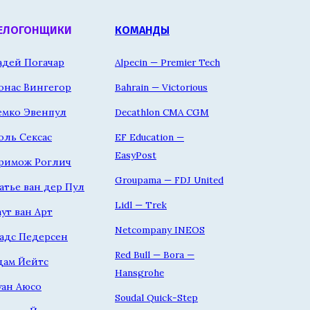
ЕЛОГОНЩИКИ
КОМАНДЫ
адей Погачар
Alpecin — Premier Tech
онас Вингегор
Bahrain — Victorious
емко Эвенпул
Decathlon CMA CGM
оль Сексас
EF Education —
EasyPost
римож Роглич
Groupama — FDJ United
атье ван дер Пул
Lidl — Trek
аут ван Арт
Netcompany INEOS
адс Педерсен
Red Bull — Bora —
дам Йейтс
Hansgrohe
уан Аюсо
Soudal Quick-Step