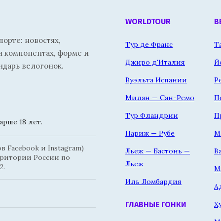
WORLDTOUR
В
орте: новостях,
Тур де Франс
Т
и компонентах, форме и
Джиро д'Италия
Й
ндарь велогонок.
Вуэльта Испании
Р
Милан — Сан-Ремо
П
Тур Фландрии
П
рше 18 лет.
Париж — Рубе
М
 Facebook и Instagram)
Льеж — Бастонь —
В
рритории России по
Льеж
2.
М
Иль Ломбардия
А
Х
ГЛАВНЫЕ ГОНКИ