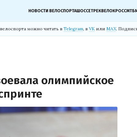
НОВОСТИ ВЕЛОСПОРТА
ШОССЕ
ТРЕК
ВЕЛОКРОСС
МТБ
велоспорта можно читать в
Telegram
, в
VK
или
MAX
. Подпис
воевала олимпийское
 спринте