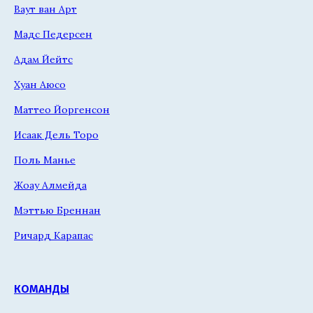
Ваут ван Арт
Мадс Педерсен
Адам Йейтс
Хуан Аюсо
Маттео Йоргенсон
Исаак Дель Торо
Поль Манье
Жоау Алмейда
Мэттью Бреннан
Ричард Карапас
КОМАНДЫ