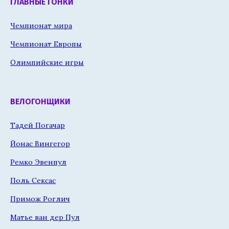
ГЛАВНЫЕ ГОНКИ
Чемпионат мира
Чемпионат Европы
Олимпийские игры
ВЕЛОГОНЩИКИ
Тадей Погачар
Йонас Вингегор
Ремко Эвенпул
Поль Сексас
Примож Роглич
Матье ван дер Пул