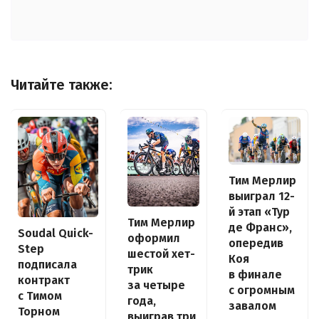
Читайте также:
Тим Мерлир
выиграл 12-
й этап «Тур
Тим Мерлир
де Франс»,
Soudal Quick-
оформил
опередив
Step
шестой хет-
Коя
подписала
трик
в финале
контракт
за четыре
с огромным
с Тимом
года,
завалом
Торном
выиграв три