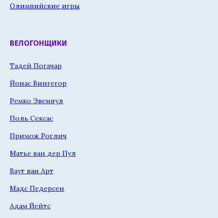
Олимпийские игры
ВЕЛОГОНЩИКИ
Тадей Погачар
Йонас Вингегор
Ремко Эвенпул
Поль Сексас
Примож Роглич
Матье ван дер Пул
Ваут ван Арт
Мадс Педерсен
Адам Йейтс