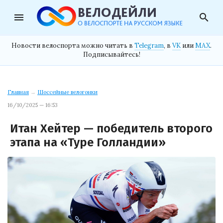
menu
search
Новости велоспорта можно читать в
Telegram
, в
VK
или
MAX
.
Подписывайтесь!
Главная
→
Шоссейные велогонки
16/10/2025 — 16:53
Итан Хейтер — победитель второго
этапа на «Туре Голландии»