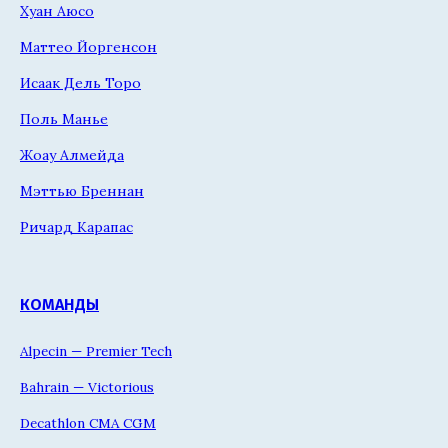
Хуан Аюсо
Маттео Йоргенсон
Исаак Дель Торо
Поль Манье
Жоау Алмейда
Мэттью Бреннан
Ричард Карапас
КОМАНДЫ
Alpecin — Premier Tech
Bahrain — Victorious
Decathlon CMA CGM