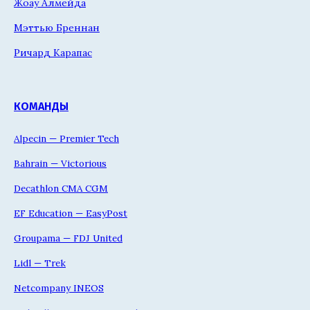
Жоау Алмейда
Мэттью Бреннан
Ричард Карапас
КОМАНДЫ
Alpecin — Premier Tech
Bahrain — Victorious
Decathlon CMA CGM
EF Education — EasyPost
Groupama — FDJ United
Lidl — Trek
Netcompany INEOS