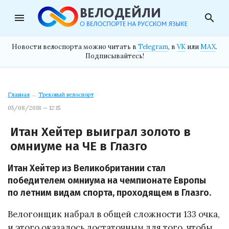
menu
search
Новости велоспорта можно читать в
Telegram
, в
VK
или
MAX
.
Подписывайтесь!
Главная
→
Трековый велоспорт
05/08/2018 — 12:15
Итан Хейтер выиграл золото в
омниуме на ЧЕ в Глазго
Итан Хейтер из Великобритании стал
победителем омниума на чемпионате Европы
по летним видам спорта, проходящем в Глазго.
Велогонщик набрал в общей сложности 133 очка,
и этого оказалось достаточным для того, чтобы