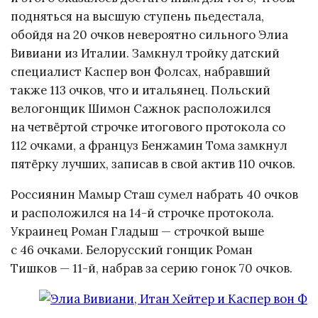
подняться на высшую ступень пьедестала,
обойдя на 20 очков невероятно сильного Элиа
Вивиани из Италии. Замкнул тройку датский
специалист Каспер вон Фолсах, набравший
также 113 очков, что и итальянец. Польский
велогонщик Шимон Сажнок расположился
на четвёртой строчке итогового протокола со
112 очками, а француз Бенжамин Тома замкнул
пятёрку лучших, записав в свой актив 110 очков.
Россиянин Мамыр Сташ сумел набрать 40 очков
и расположился на 14-й строчке протокола.
Украинец Роман Гладыш — строчкой выше
с 46 очками. Белорусский гонщик Роман
Тишков — 11-й, набрав за серию гонок 70 очков.