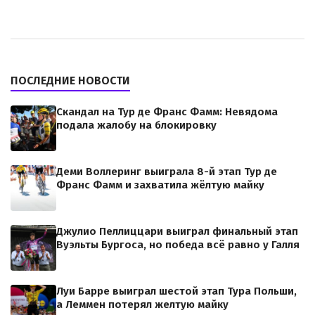
ПОСЛЕДНИЕ НОВОСТИ
Скандал на Тур де Франс Фамм: Невядома
подала жалобу на блокировку
Деми Воллеринг выиграла 8-й этап Тур де
Франс Фамм и захватила жёлтую майку
Джулио Пеллиццари выиграл финальный этап
Вуэльты Бургоса, но победа всё равно у Галля
Луи Барре выиграл шестой этап Тура Польши,
а Леммен потерял желтую майку