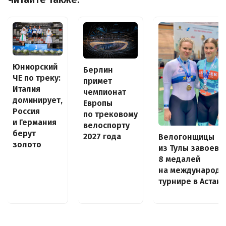
Юниорский
Берлин
ЧЕ по треку:
примет
Италия
чемпионат
доминирует,
Европы
Россия
по трековому
и Германия
велоспорту
берут
2027 года
Велогонщицы
золото
из Тулы завоева
8 медалей
на международ
турнире в Астан