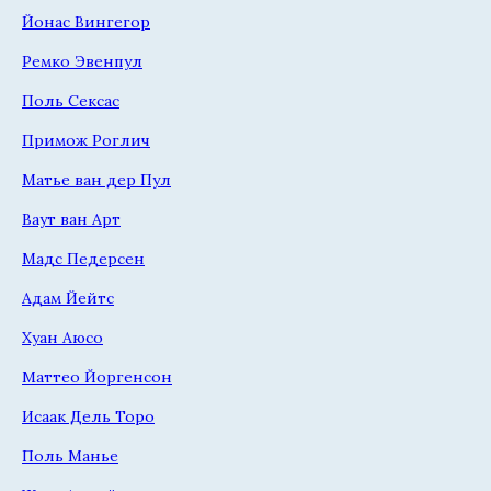
Йонас Вингегор
Ремко Эвенпул
Поль Сексас
Примож Роглич
Матье ван дер Пул
Ваут ван Арт
Мадс Педерсен
Адам Йейтс
Хуан Аюсо
Маттео Йоргенсон
Исаак Дель Торо
Поль Манье