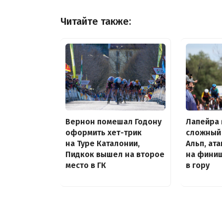
Читайте также:
Вернон помешал Годону
Лапейра
оформить хет-трик
сложный
на Туре Каталонии,
Альп, ат
Пидкок вышел на второе
на фини
место в ГК
в гору