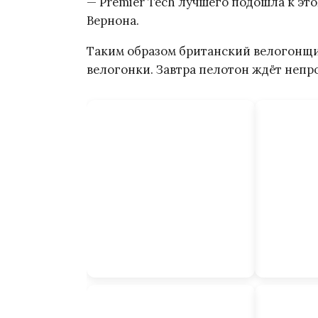
— Premier Tech лучшего подошла к эт
Вернона.
Таким образом британский велогонщи
велогонки. Завтра пелотон ждёт непро