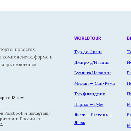
WORLDTOUR
В
орте: новостях,
Тур де Франс
Т
и компонентах, форме и
Джиро д'Италия
Й
ндарь велогонок.
Вуэльта Испании
Р
Милан — Сан-Ремо
П
Тур Фландрии
П
рше 18 лет.
Париж — Рубе
М
 Facebook и Instagram)
Льеж — Бастонь —
В
рритории России по
Льеж
2.
М