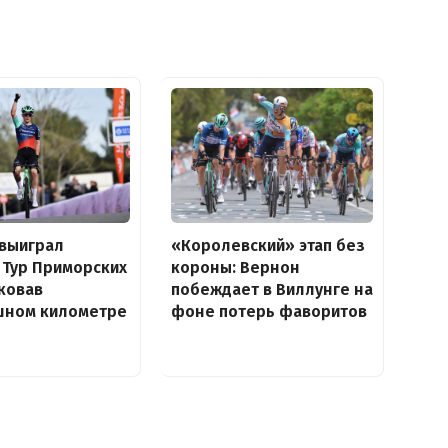
 выиграл
«Королевский» этап без
 Тур Приморских
короны: Вернон
аковав
побеждает в Виллунге на
шном километре
фоне потерь фаворитов