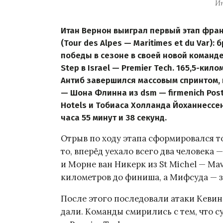
И
Итан Вернон выиграл первый этап фран
(Tour des Alpes — Maritimes et du Var)
победы в сезоне в своей новой команде
Step в Israel — Premier Tech. 165,5-ки
Антиб завершился массовым спринтом,
— Шона Флинна из dsm — firmenich Pos
Hotels и Тобиаса Холланда Йоханнессен
часа 55 минут и 38 секунд.
Отрыв по ходу этапа сформировался т
то, вперёд уехало всего два человека 
и Морне ван Никерк из St Michel — Mav
километров до финиша, а Мифсуда — 
После этого последовали атаки Кевина
дали. Команды смирились с тем, что су