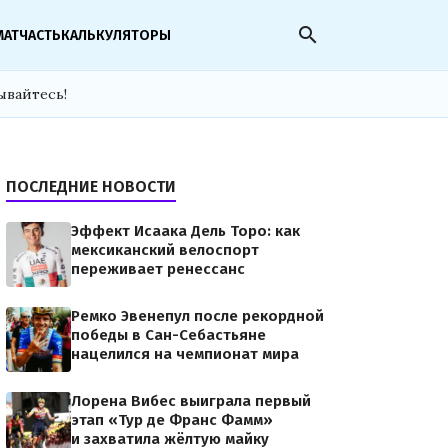
search
МАТЧАСТЬ
КАЛЬКУЛЯТОРЫ
ывайтесь!
ПОСЛЕДНИЕ НОВОСТИ
Эффект Исаака Дель Торо: как
мексиканский велоспорт
переживает ренессанс
Ремко Эвенепул после рекордной
победы в Сан-Себастьяне
нацелился на чемпионат мира
Лорена Вибес выиграла первый
этап «Тур де Франс Фамм»
и захватила жёлтую майку