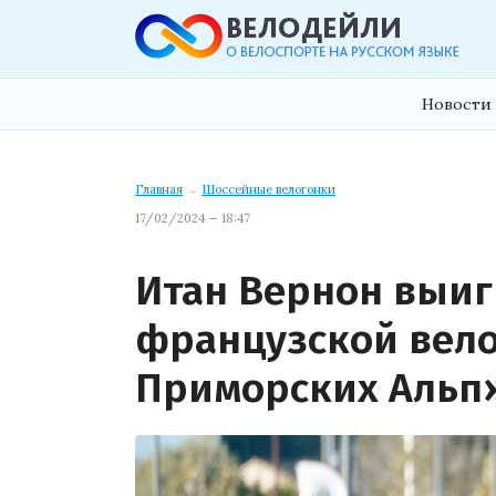
Новости 
Главная
→
Шоссейные велогонки
17/02/2024 — 18:47
Итан Вернон выиг
французской вело
Приморских Альп