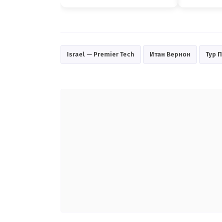
Israel — Premier Tech
Итан Вернон
Тур 