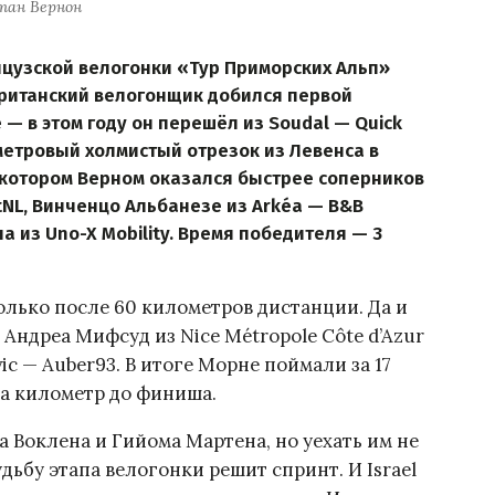
тан Вернон
цузской велогонки «Тур Приморских Альп»
: британский велогонщик добился первой
 — в этом году он перешёл из Soudal — Quick
лометровый холмистый отрезок из Левенса в
 котором Верном оказался быстрее соперников
tNL, Винченцо Альбанезе из Arkéa — B&B
а из Uno-X Mobility. Время победителя — 3
олько после 60 километров дистанции. Да и
— Андреа Мифсуд из Nice Métropole Côte d’Azur
ic — Auber93. В итоге Морне поймали за 17
за километр до финиша.
 Воклена и Гийома Мартена, но уехать им не
дьбу этапа велогонки решит спринт. И Israel