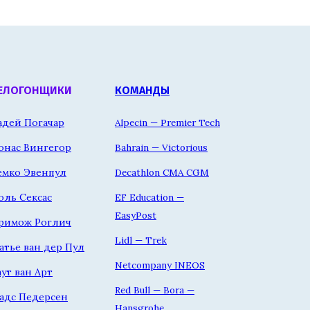
ЕЛОГОНЩИКИ
КОМАНДЫ
адей Погачар
Alpecin — Premier Tech
онас Вингегор
Bahrain — Victorious
емко Эвенпул
Decathlon CMA CGM
оль Сексас
EF Education —
EasyPost
римож Роглич
Lidl — Trek
атье ван дер Пул
Netcompany INEOS
аут ван Арт
Red Bull — Bora —
адс Педерсен
Hansgrohe