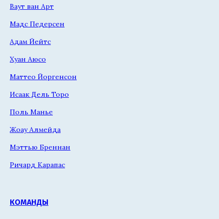
Ваут ван Арт
Мадс Педерсен
Адам Йейтс
Хуан Аюсо
Маттео Йоргенсон
Исаак Дель Торо
Поль Манье
Жоау Алмейда
Мэттью Бреннан
Ричард Карапас
КОМАНДЫ