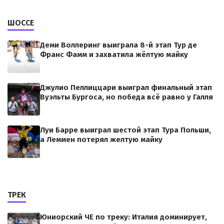
ШОССЕ
Деми Воллеринг выиграла 8-й этап Тур де
Франс Фамм и захватила жёлтую майку
Джулио Пеллиццари выиграл финальный этап
Вуэльты Бургоса, но победа всё равно у Галля
Луи Барре выиграл шестой этап Тура Польши,
а Леммен потерял желтую майку
ТРЕК
Юниорский ЧЕ по треку: Италия доминирует,