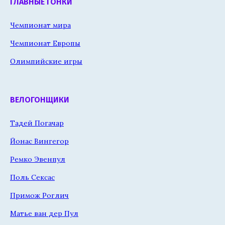
ГЛАВНЫЕ ГОНКИ
Чемпионат мира
Чемпионат Европы
Олимпийские игры
ВЕЛОГОНЩИКИ
Тадей Погачар
Йонас Вингегор
Ремко Эвенпул
Поль Сексас
Примож Роглич
Матье ван дер Пул