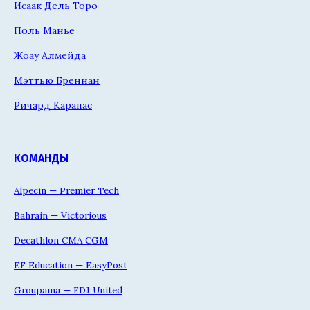
Исаак Дель Торо
Поль Манье
Жоау Алмейда
Мэттью Бреннан
Ричард Карапас
КОМАНДЫ
Alpecin — Premier Tech
Bahrain — Victorious
Decathlon CMA CGM
EF Education — EasyPost
Groupama — FDJ United