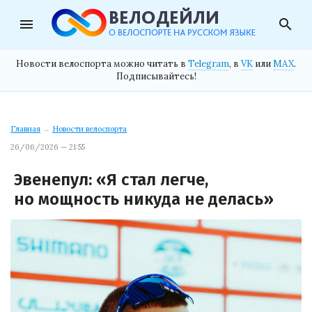
menu
search
Новости велоспорта можно читать в
Telegram
, в
VK
или
MAX
.
Подписывайтесь!
Главная
→
Новости велоспорта
26/06/2026 — 21:55
Эвенепул: «Я стал легче,
но мощность никуда не делась»