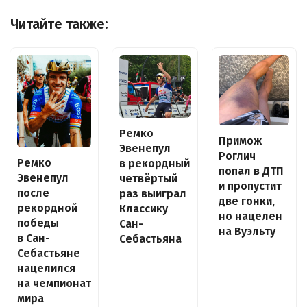
Читайте также:
Ремко
Примож
Эвенепул
Роглич
Ремко
в рекордный
попал в ДТП
Эвенепул
четвёртый
и пропустит
после
раз выиграл
две гонки,
рекордной
Классику
но нацелен
победы
Сан-
на Вуэльту
в Сан-
Себастьяна
Себастьяне
нацелился
на чемпионат
мира