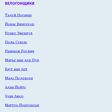
ВЕЛОГОНЩИКИ
Тадей Погачар
Йонас Вингегор
Ремко Эвенпул
Поль Сексас
Примож Роглич
Матье ван дер Пул
Ваут ван Арт
Мадс Педерсен
Адам Йейтс
Хуан Аюсо
Маттео Йоргенсон