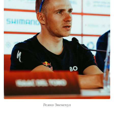
Ремко Эвенепул