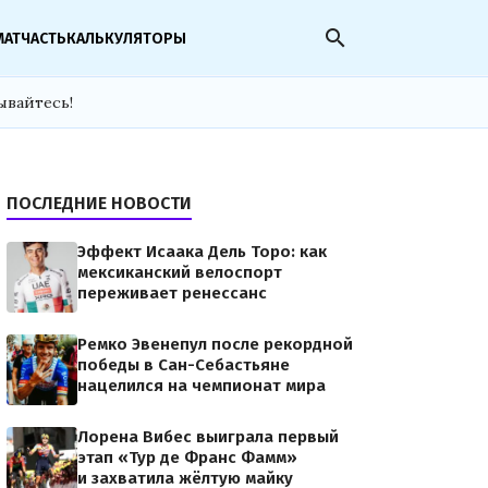
search
МАТЧАСТЬ
КАЛЬКУЛЯТОРЫ
ывайтесь!
ПОСЛЕДНИЕ НОВОСТИ
Эффект Исаака Дель Торо: как
мексиканский велоспорт
переживает ренессанс
Ремко Эвенепул после рекордной
победы в Сан-Себастьяне
нацелился на чемпионат мира
Лорена Вибес выиграла первый
этап «Тур де Франс Фамм»
и захватила жёлтую майку