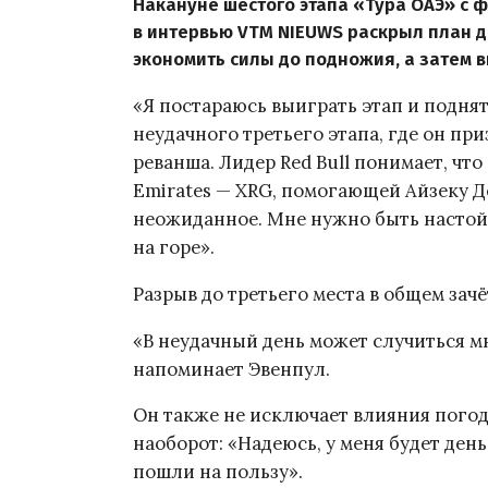
Накануне шестого этапа «Тура ОАЭ» с
в интервью VTM NIEUWS раскрыл план д
экономить силы до подножия, а затем в
«Я постараюсь выиграть этап и поднять
неудачного третьего этапа, где он п
реванша. Лидер Red Bull понимает, чт
Emirates — XRG, помогающей Айзеку Де
неожиданное. Мне нужно быть настой
на горе».
Разрыв до третьего места в общем зачё
«В неудачный день может случиться м
напоминает Эвенпул.
Он также не исключает влияния погод
наоборот: «Надеюсь, у меня будет день
пошли на пользу».