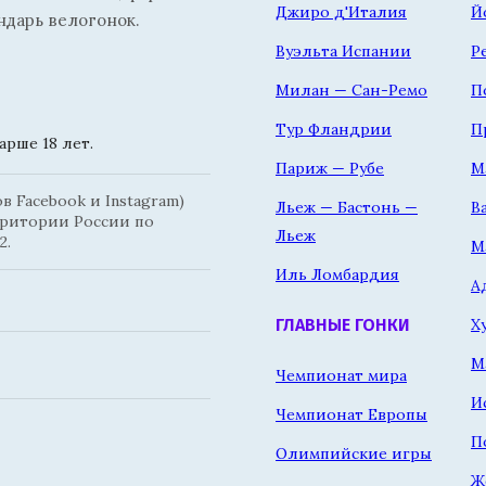
Джиро д'Италия
Й
ндарь велогонок.
Вуэльта Испании
Р
Милан — Сан-Ремо
П
Тур Фландрии
П
рше 18 лет.
Париж — Рубе
М
 Facebook и Instagram)
Льеж — Бастонь —
В
рритории России по
Льеж
2.
М
Иль Ломбардия
А
Х
ГЛАВНЫЕ ГОНКИ
М
Чемпионат мира
И
Чемпионат Европы
П
Олимпийские игры
Ж