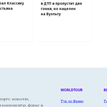
рал Классику
в ДТП и пропустит две
стьяна
гонки, но нацелен
на Вуэльту
WORLDTOUR
В
орте: новостях,
Тур де Франс
Т
и компонентах, форме и