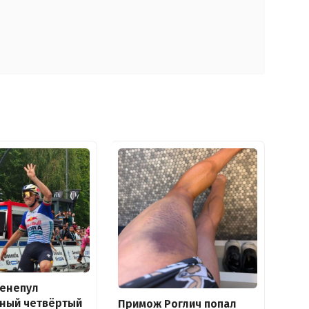
венепул
дный четвёртый
Примож Роглич попал