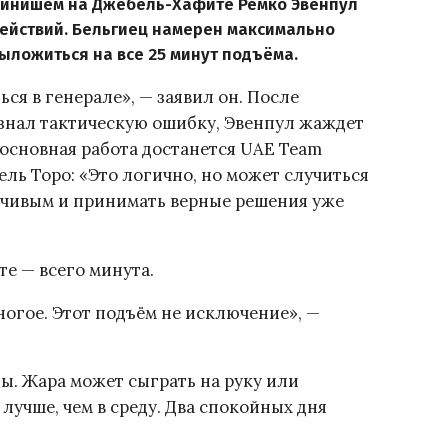
 финишем на Джебель-Хафите Ремко Эвенпул
ействий. Бельгиец намерен максимально
ыложиться на все 25 минут подъёма.
ся в генерале», — заявил он. После
ризнал тактическую ошибку, Эвенпул жаждет
о основная работа достанется UAE Team
ль Торо: «Это логично, но может случиться
чивым и принимать верные решения уже
те — всего минута.
ногое. Этот подъём не исключение», —
ы. Жара может сыграть на руку или
 лучше, чем в среду. Два спокойных дня