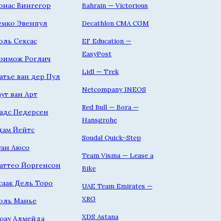
онас Вингегор
Bahrain — Victorious
емко Эвенпул
Decathlon CMA CGM
оль Сексас
EF Education —
EasyPost
римож Роглич
Lidl — Trek
атье ван дер Пул
Netcompany INEOS
аут ван Арт
Red Bull — Bora —
адс Педерсен
Hansgrohe
дам Йейтс
Soudal Quick-Step
уан Аюсо
Team Visma — Lease a
аттео Йоргенсон
Bike
саак Дель Торо
UAE Team Emirates —
XRG
оль Манье
XDS Astana
оау Алмейда