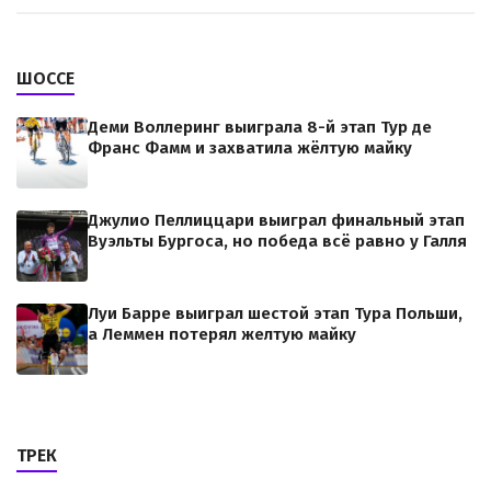
ШОССЕ
Деми Воллеринг выиграла 8-й этап Тур де
Франс Фамм и захватила жёлтую майку
Джулио Пеллиццари выиграл финальный этап
Вуэльты Бургоса, но победа всё равно у Галля
Луи Барре выиграл шестой этап Тура Польши,
а Леммен потерял желтую майку
ТРЕК