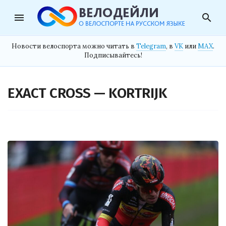
menu
search
Новости велоспорта можно читать в
Telegram
, в
VK
или
MAX
.
Подписывайтесь!
EXACT CROSS — KORTRIJK