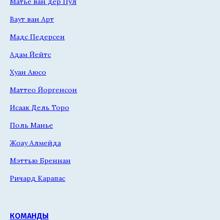
Матье ван дер Пул
Ваут ван Арт
Мадс Педерсен
Адам Йейтс
Хуан Аюсо
Маттео Йоргенсон
Исаак Дель Торо
Поль Манье
Жоау Алмейда
Мэттью Бреннан
Ричард Карапас
КОМАНДЫ