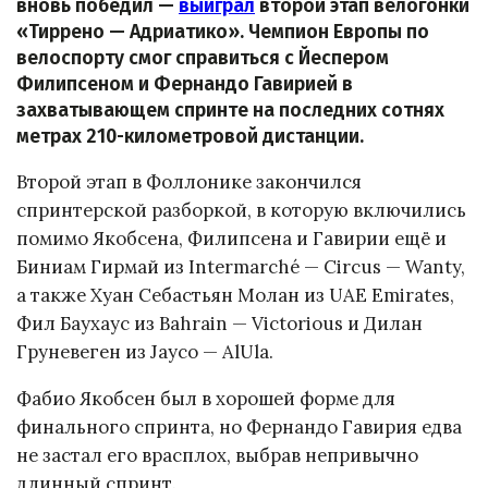
вновь победил —
выиграл
второй этап велогонки
«Тиррено — Адриатико». Чемпион Европы по
велоспорту смог справиться с Йеспером
Филипсеном и Фернандо Гавирией в
захватывающем спринте на последних сотнях
метрах 210-километровой дистанции.
Второй этап в Фоллонике закончился
спринтерской разборкой, в которую включились
помимо Якобсена, Филипсена и Гавирии ещё и
Биниам Гирмай из Intermarché — Circus — Wanty,
а также Хуан Себастьян Молан из UAE Emirates,
Фил Баухаус из Bahrain — Victorious и Дилан
Груневеген из Jayco — AlUla.
Фабио Якобсен был в хорошей форме для
финального спринта, но Фернандо Гавирия едва
не застал его врасплох, выбрав непривычно
длинный спринт.