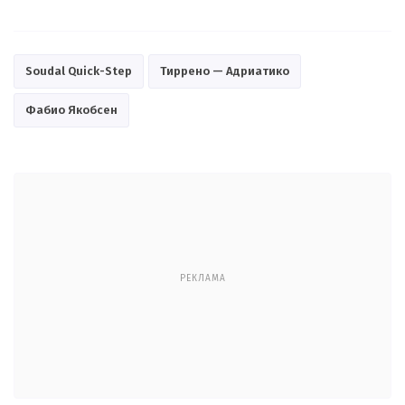
Soudal Quick-Step
Тиррено — Адриатико
Фабио Якобсен
РЕКЛАМА