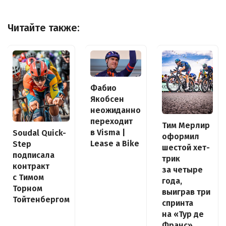
Читайте также:
Фабио
Якобсен
неожиданно
переходит
Тим Мерлир
в Visma |
Soudal Quick-
оформил
Lease a Bike
Step
шестой хет-
подписала
трик
контракт
за четыре
с Тимом
года,
Торном
выиграв три
Тойтенбергом
спринта
на «Тур де
Франс»