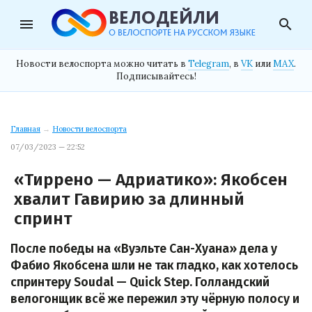
menu
search
Новости велоспорта можно читать в
Telegram
, в
VK
или
MAX
.
Подписывайтесь!
Главная
→
Новости велоспорта
07/03/2023 — 22:52
«Тиррено — Адриатико»: Якобсен
хвалит Гавирию за длинный
спринт
После победы на «Вуэльте Сан-Хуана» дела у
Фабио Якобсена шли не так гладко, как хотелось
спринтеру Soudal — Quick Step. Голландский
велогонщик всё же пережил эту чёрную полосу и