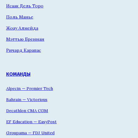
Исаак Дель Торо
Поль Манье
Жоау Алмейда
Мэттью Бреннан
Ричард Карапас
КОМАНДЫ
Alpecin — Premier Tech
Bahrain — Victorious
Decathlon CMA CGM
EF Education — EasyPost
Groupama — FDJ United