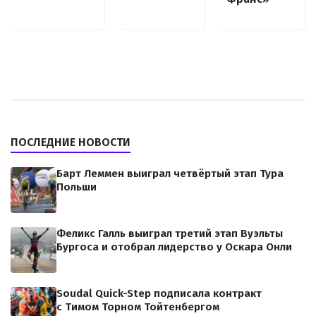
ПОСЛЕДНИЕ НОВОСТИ
Барт Леммен выиграл четвёртый этап Тура
Польши
Феликс Галль выиграл третий этап Вуэльты
Бургоса и отобрал лидерство у Оскара Онли
Soudal Quick-Step подписала контракт
с Тимом Торном Тойтенбергом