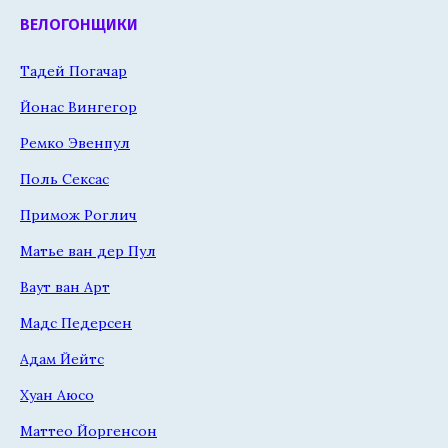
ВЕЛОГОНЩИКИ
Тадей Погачар
Йонас Вингегор
Ремко Эвенпул
Поль Сексас
Примож Роглич
Матье ван дер Пул
Ваут ван Арт
Мадс Педерсен
Адам Йейтс
Хуан Аюсо
Маттео Йоргенсон