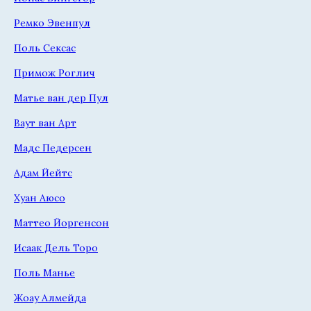
Ремко Эвенпул
Поль Сексас
Примож Роглич
Матье ван дер Пул
Ваут ван Арт
Мадс Педерсен
Адам Йейтс
Хуан Аюсо
Маттео Йоргенсон
Исаак Дель Торо
Поль Манье
Жоау Алмейда