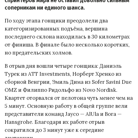
спринтеров мира не оставил довольно сильным
соперникам ни единого шанса.
По ходу этапа гонщики преодолели два
категоризированных подъёма, вершина
последнего склона находилась в 30 километрах
от финиша. В финале было несколько коротких,
но предательских холмов.
В отрыв дня вошли четыре гонщика: Даниэль
Турек из ATT Investments, Норберт Хренко из
сборной Венгрии, Эмиль Дима из Sofer Savini Due
OMZ и Филиппо Ридольфо из Novo Nordisk.
Квартет оторвался от пелотона чуть менее чем на
5 минут. Основную работу в общей группе вели
представители команд Jayco — AlUla и Bora —
Hansgrohe. Благодаря их работе отрыв
сократился до 3 минут уже к середине