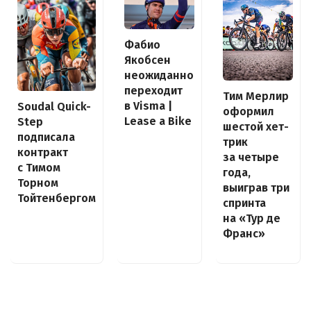
Фабио
Якобсен
неожиданно
переходит
Тим Мерлир
в Visma |
Soudal Quick-
оформил
Lease a Bike
Step
шестой хет-
подписала
трик
контракт
за четыре
с Тимом
года,
Торном
выиграв три
Тойтенбергом
спринта
на «Тур де
Франс»