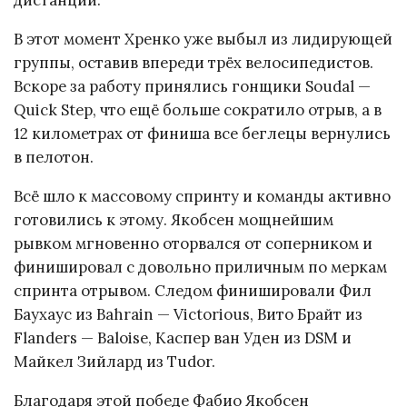
дистанции.
В этот момент Хренко уже выбыл из лидирующей
группы, оставив впереди трёх велосипедистов.
Вскоре за работу принялись гонщики Soudal —
Quick Step, что ещё больше сократило отрыв, а в
12 километрах от финиша все беглецы вернулись
в пелотон.
Всё шло к массовому спринту и команды активно
готовились к этому. Якобсен мощнейшим
рывком мгновенно оторвался от соперником и
финишировал с довольно приличным по меркам
спринта отрывом. Следом финишировали Фил
Баухаус из Bahrain — Victorious, Вито Брайт из
Flanders — Baloise, Каспер ван Уден из DSM и
Майкел Зийлард из Tudor.
Благодаря этой победе Фабио Якобсен