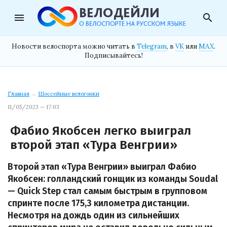
menu
search
Новости велоспорта можно читать в
Telegram
, в
VK
или
MAX
.
Подписывайтесь!
Главная
→
Шоссейные велогонки
11/05/2023 — 17:03
Фабио Якобсен легко выиграл
второй этап «Тура Венгрии»
Второй этап «Тура Венгрии» выиграл Фабио
Якобсен: голландский гонщик из команды Soudal
— Quick Step стал самым быстрым в групповом
спринте после 175,3 километра дистанции.
Несмотря на дождь один из сильнейших