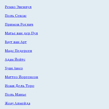
Ремко Эвенпул
Поль Сексас
Примож Роглич
Матье ван дер Пул
Ваут ван Арт
Мадс Педерсен
Адам Йейтс
Хуан Аюсо
Маттео Йоргенсон
Исаак Дель Торо
Поль Манье
Жоау Алмейда