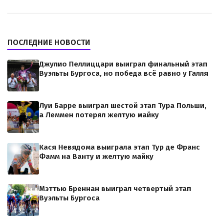
ПОСЛЕДНИЕ НОВОСТИ
Джулио Пеллиццари выиграл финальный этап
Вуэльты Бургоса, но победа всё равно у Галля
Луи Барре выиграл шестой этап Тура Польши,
а Леммен потерял желтую майку
Кася Невядома выиграла этап Тур де Франс
Фамм на Ванту и желтую майку
Мэттью Бреннан выиграл четвертый этап
Вуэльты Бургоса