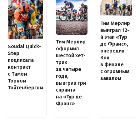
Тим Мерлир
выиграл 12-
й этап «Тур
Тим Мерлир
де Франс»,
Soudal Quick-
оформил
опередив
Step
шестой хет-
Коя
подписала
трик
в финале
контракт
за четыре
с огромным
с Тимом
года,
завалом
Торном
выиграв три
Тойтенбергом
спринта
на «Тур де
Франс»