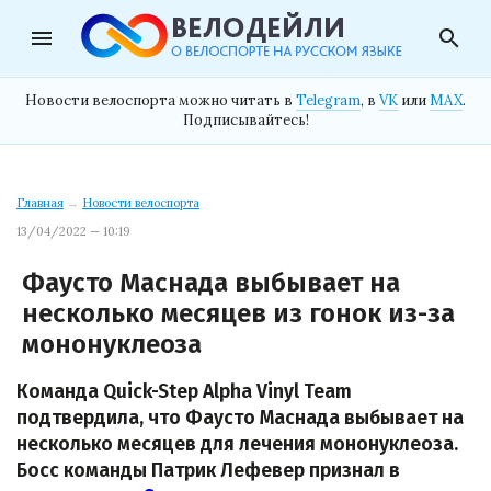
menu
search
Новости велоспорта можно читать в
Telegram
, в
VK
или
MAX
.
Подписывайтесь!
Главная
→
Новости велоспорта
13/04/2022 — 10:19
Фаусто Маснада выбывает на
несколько месяцев из гонок из-за
мононуклеоза
Команда Quick-Step Alpha Vinyl Team
подтвердила, что Фаусто Маснада выбывает на
несколько месяцев для лечения мононуклеоза.
Босс команды Патрик Лефевер признал в