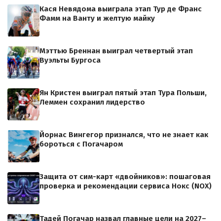
Кася Невядома выиграла этап Тур де Франс
Фамм на Ванту и желтую майку
Мэттью Бреннан выиграл четвертый этап
Вуэльты Бургоса
Ян Кристен выиграл пятый этап Тура Польши,
Леммен сохранил лидерство
Йорнас Вингегор признался, что не знает как
бороться с Погачаром
Защита от сим-карт «двойников»: пошаговая
проверка и рекомендации сервиса Нокс (NOX)
Тадей Погачар назвал главные цели на 2027–