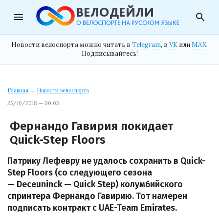
menu
search
Новости велоспорта можно читать в
Telegram
, в
VK
или
MAX
.
Подписывайтесь!
Главная
→
Новости велоспорта
25/10/2018 — 00:03
Фернандо Гавирия покидает
Quick-Step Floors
Патрику Лефевру не удалось сохранить в Quick-
Step Floors (со следующего сезона
— Deceuninck — Quick Step) колумбийского
спринтера Фернандо Гавирию. Тот намерен
подписать контракт с UAE-Team Emirates.