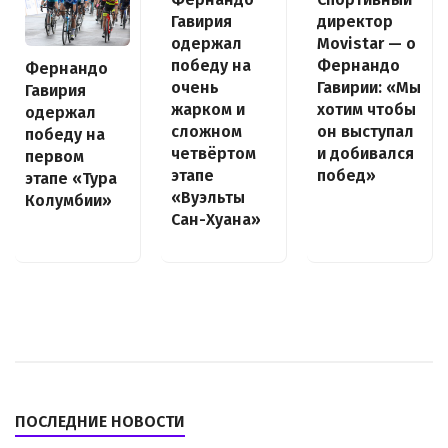
Гавирия
директор
одержал
Movistar — о
победу на
Фернандо
Фернандо
очень
Гавирии: «Мы
Гавирия
жарком и
хотим чтобы
одержал
сложном
он выступал
победу на
четвёртом
и добивался
первом
этапе
побед»
этапе «Тура
«Вуэльты
Колумбии»
Сан-Хуана»
ПОСЛЕДНИЕ НОВОСТИ