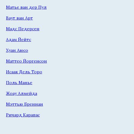
Матье ван дер Пул
Ваут ван Арт
Мадс Педерсен
Адам Йейтс
Хуан Аюсо
Маттео Йоргенсон
Исаак Дель Торо
Поль Манье
Жоау Алмейда
Мэттью Бреннан
Ричард Карапас