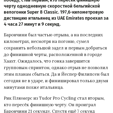
победу, став первым, кто пересёк финишную
черту однодневную скоростной бельгийской
велогонки Super 8 Classic. 197,6-километровую
дистанцию итальянец из UAE Emirates проехал за
4 часа 27 минут и 9 секунд.
Барончини был частью отрыва, а на последних
километрах, несмотря на погоню, сумел
сохранить небольшой задел и первым добраться
до финишной черты, расположенной в городе
Хаахт. Ожидалось, что гонка завершится
групповым спринтом, однако отрыв не позволил
этим планам сбыться. Да и Йеспер Филипсен был
сегодня не в ударе, и финишировал только двумя
минутами позже итальянца.
Рик Плюмерс из Tudor Pro Cycling стал вторым,
кто пересёк финишную черту. Он проиграл
Барончини 21 секунду. Спустя ещё 7 секунд