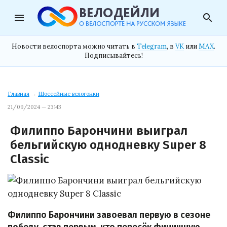
menu
search
Новости велоспорта можно читать в
Telegram
, в
VK
или
MAX
.
Подписывайтесь!
Главная
→
Шоссейные велогонки
21/09/2024 — 23:43
Филиппо Барончини выиграл
бельгийскую однодневку Super 8
Classic
Филиппо Барончини завоевал первую в сезоне