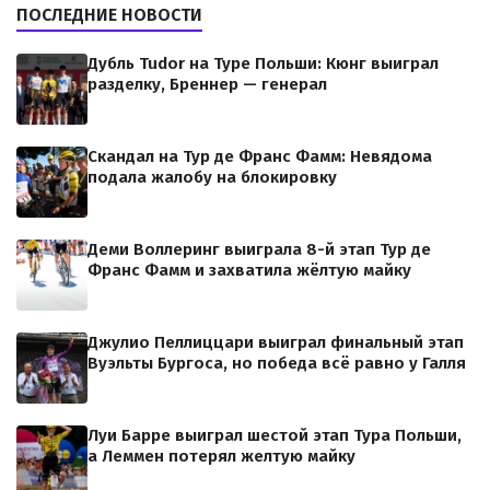
ПОСЛЕДНИЕ НОВОСТИ
Дубль Tudor на Туре Польши: Кюнг выиграл
разделку, Бреннер — генерал
Скандал на Тур де Франс Фамм: Невядома
подала жалобу на блокировку
Деми Воллеринг выиграла 8-й этап Тур де
Франс Фамм и захватила жёлтую майку
Джулио Пеллиццари выиграл финальный этап
Вуэльты Бургоса, но победа всё равно у Галля
Луи Барре выиграл шестой этап Тура Польши,
а Леммен потерял желтую майку