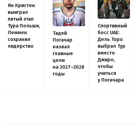
Ян Кристен
выиграл
пятый этап
Спортивный
Тура Польши,
босс UAE:
Леммен
Тадей
Дель Торо
сохранил
Погачар
выбрал Тур
лидерство
назвал
вместо
главные
Джиро,
цели
чтобы
на 2027–2028
учиться
годы
у Погачара