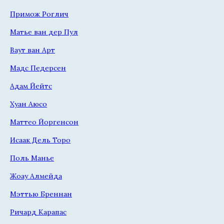
Примож Роглич
Матье ван дер Пул
Ваут ван Арт
Мадс Педерсен
Адам Йейтс
Хуан Аюсо
Маттео Йоргенсон
Исаак Дель Торо
Поль Манье
Жоау Алмейда
Мэттью Бреннан
Ричард Карапас