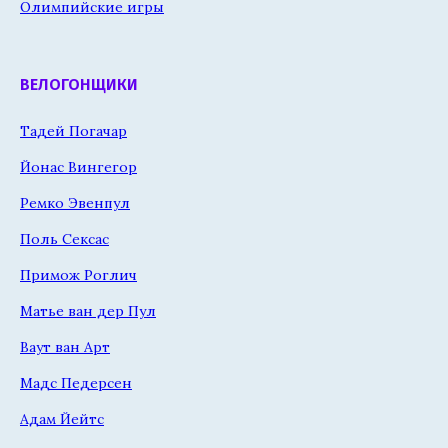
Олимпийские игры
ВЕЛОГОНЩИКИ
Тадей Погачар
Йонас Вингегор
Ремко Эвенпул
Поль Сексас
Примож Роглич
Матье ван дер Пул
Ваут ван Арт
Мадс Педерсен
Адам Йейтс