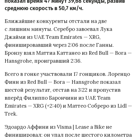
показал время 47 минут 39,68 секунды, развив
среднюю скорость в 50,7 км/ч.
Ближайшие конкуренты отстали на две
с лишним минуты. Серебро завоевал Лука
Джайми из UAE Team Emirates — XRG,
финишировавший через 2:06 после Ганны.
Бронзу взял Маттиа Каттанео из Red Bull — Bora —
Hansgrohe, проигравший 2:36.
Всего в гонке участвовали 17 гонщиков. Лоренцо
Финн из Red Bull — Bora — Hansgrohe показал
шестой результат, отстав на 3:22 и пропустив
вперёд Филиппо Барончини из UAE Team
Emirates — XRG (+2:40) и Маттео Собреро из Lidl —
Trek.
Эдоардо Аффини из Visma | Lease a Bike не
финишировал: он упал после шестого километра