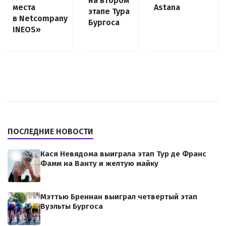
на втором
места
Astana
этапе Тура
в Netcompany
Бургоса
INEOS»
ПОСЛЕДНИЕ НОВОСТИ
Кася Невядома выиграла этап Тур де Франс
Фамм на Ванту и желтую майку
Мэттью Бреннан выиграл четвертый этап
Вуэльты Бургоса