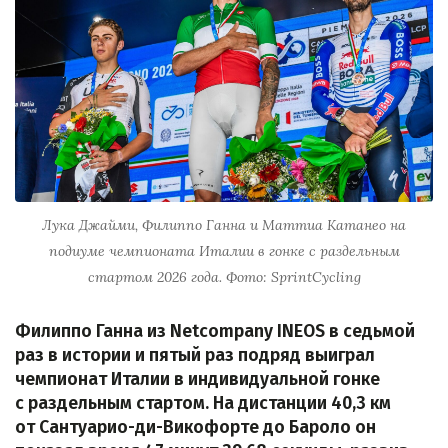
Лука Джайми, Филиппо Ганна и Маттиа Катанео на
подиуме чемпионата Италии в гонке с раздельным
стартом 2026 года. Фото: SprintCycling
Филиппо Ганна из Netcompany INEOS в седьмой
раз в истории и пятый раз подряд выиграл
чемпионат Италии в индивидуальной гонке
с раздельным стартом. На дистанции 40,3 км
от Сантуарио-ди-Викофорте до Бароло он