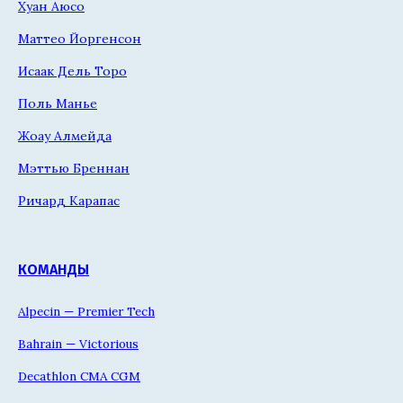
Хуан Аюсо
Маттео Йоргенсон
Исаак Дель Торо
Поль Манье
Жоау Алмейда
Мэттью Бреннан
Ричард Карапас
КОМАНДЫ
Alpecin — Premier Tech
Bahrain — Victorious
Decathlon CMA CGM