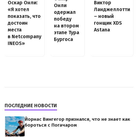
Оскар Онли:
Виктор
Онли
«Я хотел
Ланджеллотти
одержал
показать, что
– новый
победу
достоин
гонщик XDS
на втором
места
Astana
этапе Тура
в Netcompany
Бургоса
INEOS»
ПОСЛЕДНИЕ НОВОСТИ
Йорнас Вингегор признался, что не знает как
бороться с Погачаром