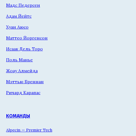
Мадс Педерсен
Адам Йейтс
Хуан Аюсо
Маттео Йоргенсон
Исаак Дель Торо
Поль Манье
Жоау Алмейда
Мэттью Бреннан
Ричард Карапас
КОМАНДЫ
Alpecin — Premier Tech