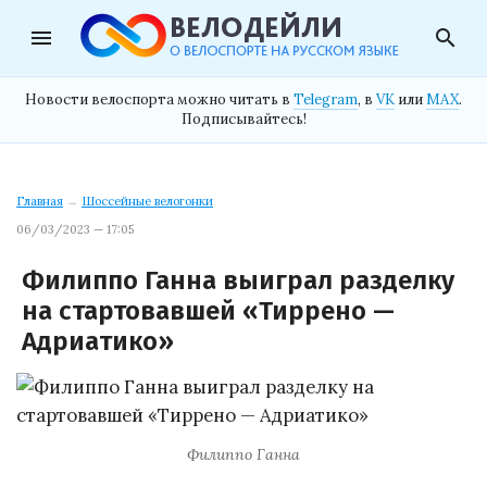
menu
search
Новости велоспорта можно читать в
Telegram
, в
VK
или
MAX
.
Подписывайтесь!
Главная
→
Шоссейные велогонки
06/03/2023 — 17:05
Филиппо Ганна выиграл разделку
на стартовавшей «Тиррено —
Адриатико»
Филиппо Ганна