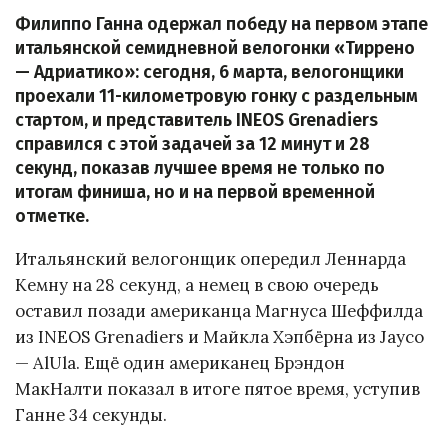
Филиппо Ганна одержал победу на первом этапе
итальянской семидневной велогонки «Тиррено
— Адриатико»: сегодня, 6 марта, велогонщики
проехали 11-километровую гонку с раздельным
стартом, и представитель INEOS Grenadiers
справился с этой задачей за 12 минут и 28
секунд, показав лучшее время не только по
итогам финиша, но и на первой временной
отметке.
Итальянский велогонщик опередил Леннарда
Кемну на 28 секунд, а немец в свою очередь
оставил позади американца Магнуса Шеффилда
из INEOS Grenadiers и Майкла Хэпбёрна из Jayco
— AlUla. Ещё один американец Брэндон
МакНалти показал в итоге пятое время, уступив
Ганне 34 секунды.