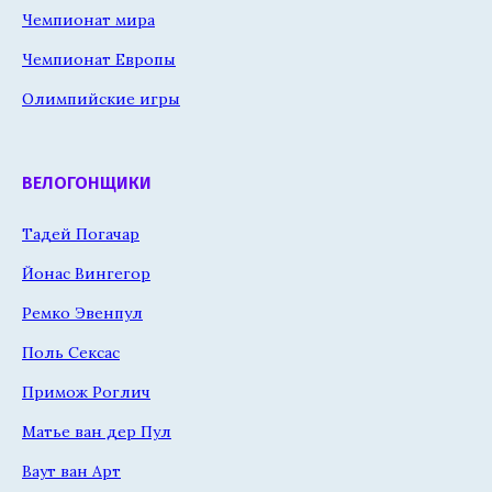
Чемпионат мира
Чемпионат Европы
Олимпийские игры
ВЕЛОГОНЩИКИ
Тадей Погачар
Йонас Вингегор
Ремко Эвенпул
Поль Сексас
Примож Роглич
Матье ван дер Пул
Ваут ван Арт