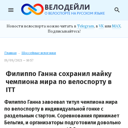
menu
search
Новости велоспорта можно читать в
Telegram
, в
VK
или
MAX
.
Подписывайтесь!
Главная
→
Шоссейные велогонки
19/09/2021 — 16:57
Филиппо Ганна сохранил майку
чемпиона мира по велоспорту в
ITT
Филиппо Ганна завоевал титул чемпиона мира
по велоспорту в индивидуальной гонке с
раздельным стартом. Соревнования принимает
Бельгия, и организаторы подготовили довольно