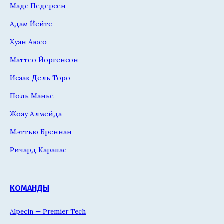
Мадс Педерсен
Адам Йейтс
Хуан Аюсо
Маттео Йоргенсон
Исаак Дель Торо
Поль Манье
Жоау Алмейда
Мэттью Бреннан
Ричард Карапас
КОМАНДЫ
Alpecin — Premier Tech