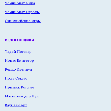
Чемпионат мира
Чемпионат Европы
Олимпийские игры
ВЕЛОГОНЩИКИ
Тадей Погачар
Йонас Вингегор
Ремко Эвенпул
Поль Сексас
Примож Роглич
Матье ван дер Пул
Ваут ван Арт