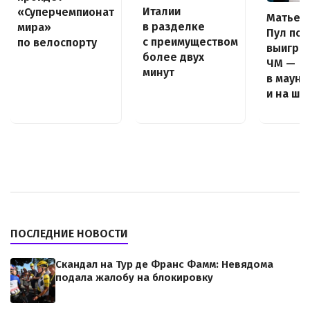
Италии
«Суперчемпионат
Матье в
в разделке
мира»
Пул поп
с преимуществом
по велоспорту
выиграт
более двух
ЧМ —
минут
в маунт
и на шо
ПОСЛЕДНИЕ НОВОСТИ
Скандал на Тур де Франс Фамм: Невядома
подала жалобу на блокировку