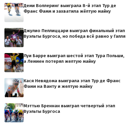
Деми Воллеринг выиграла 8-й этап Тур де
Франс Фамм и захватила жёлтую майку
Джулио Пеллиццари выиграл финальный этап
Вуэльты Бургоса, но победа всё равно у Галля
Луи Барре выиграл шестой этап Тура Польши,
а Леммен потерял желтую майку
Кася Невядома выиграла этап Тур де Франс
Фамм на Ванту и желтую майку
Мэттью Бреннан выиграл четвертый этап
Вуэльты Бургоса