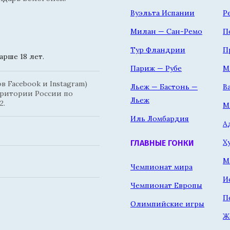
Вуэльта Испании
Р
Милан — Сан-Ремо
П
Тур Фландрии
П
рше 18 лет.
Париж — Рубе
М
 Facebook и Instagram)
Льеж — Бастонь —
В
рритории России по
Льеж
2.
М
Иль Ломбардия
А
Х
ГЛАВНЫЕ ГОНКИ
М
Чемпионат мира
И
Чемпионат Европы
П
Олимпийские игры
Ж