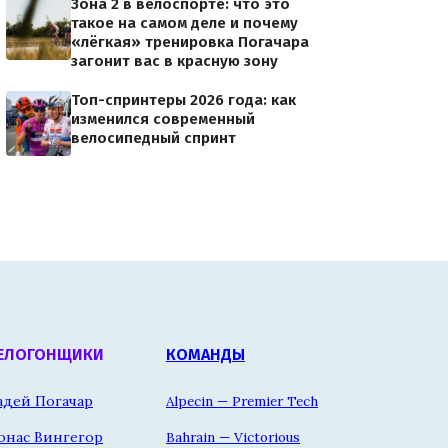
Зона 2 в велоспорте: что это
такое на самом деле и почему
«лёгкая» тренировка Погачара
загонит вас в красную зону
Топ-спринтеры 2026 года: как
изменился современный
велосипедный спринт
ЕЛОГОНЩИКИ
КОМАНДЫ
адей Погачар
Alpecin — Premier Tech
онас Вингегор
Bahrain — Victorious