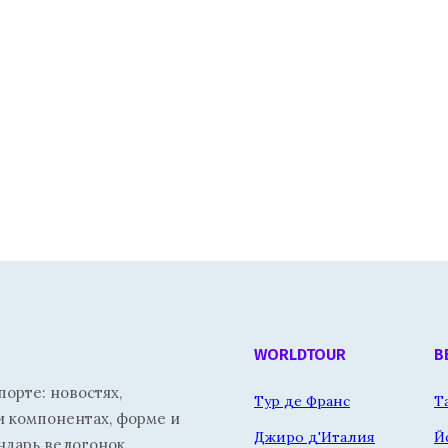
WORLDTOUR
В
орте: новостях,
Тур де Франс
Т
и компонентах, форме и
Джиро д'Италия
Й
ндарь велогонок.