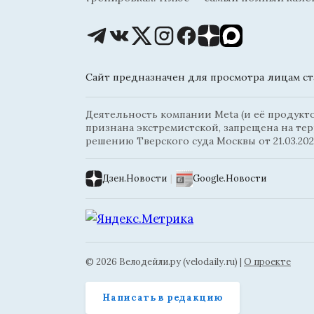
Сайт предназначен для просмотра лицам ста
Деятельность компании Meta (и её продуктов
признана экстремистской, запрещена на те
решению Тверского суда Москвы от 21.03.202
Дзен.Новости
|
Google.Новости
© 2026 Велодейли.ру (velodaily.ru) |
О проекте
Написать в редакцию