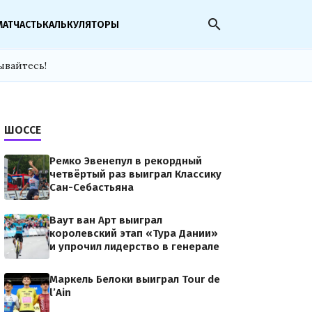
search
МАТЧАСТЬ
КАЛЬКУЛЯТОРЫ
ывайтесь!
ШОССЕ
Ремко Эвенепул в рекордный
четвёртый раз выиграл Классику
Сан-Себастьяна
Ваут ван Арт выиграл
королевский этап «Тура Дании»
и упрочил лидерство в генерале
Маркель Белоки выиграл Tour de
l’Ain