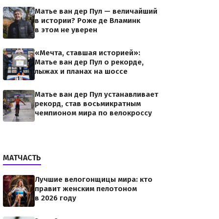
Матье ван дер Пул — величайший
в истории? Роже де Вламинк
в этом не уверен
«Мечта, ставшая историей»:
Матье ван дер Пул о рекорде,
лыжах и планах на шоссе
Матье ван дер Пул устанавливает
рекорд, став восьмикратным
чемпионом мира по велокроссу
МАТЧАСТЬ
Лучшие велогонщицы мира: кто
правит женским пелотоном
в 2026 году