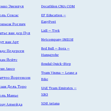
емко Эвенпул
Decathlon CMA CGM
оль Сексас
EF Education —
EasyPost
римож Роглич
Lidl — Trek
атье ван дер Пул
Netcompany INEOS
аут ван Арт
Red Bull — Bora —
адс Педерсен
Hansgrohe
дам Йейтс
Soudal Quick-Step
уан Аюсо
Team Visma — Lease a
аттео Йоргенсон
Bike
саак Дель Торо
UAE Team Emirates —
XRG
оль Манье
XDS Astana
оау Алмейда