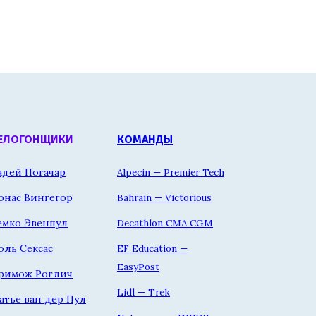
ЕЛОГОНЩИКИ
КОМАНДЫ
адей Погачар
Alpecin — Premier Tech
онас Вингегор
Bahrain — Victorious
емко Эвенпул
Decathlon CMA CGM
оль Сексас
EF Education —
EasyPost
римож Роглич
Lidl — Trek
атье ван дер Пул