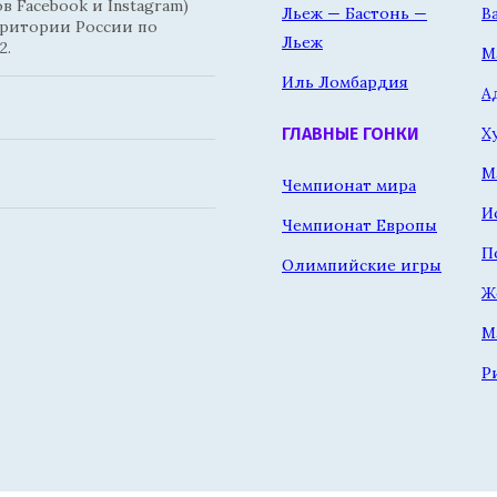
 Facebook и Instagram)
Льеж — Бастонь —
В
рритории России по
Льеж
2.
М
Иль Ломбардия
А
Х
ГЛАВНЫЕ ГОНКИ
М
Чемпионат мира
И
Чемпионат Европы
П
Олимпийские игры
Ж
М
Р