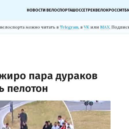
НОВОСТИ ВЕЛОСПОРТА
ШОССЕ
ТРЕК
ВЕЛОКРОСС
МТБ
велоспорта можно читать в
Telegram
, в
VK
или
MAX
. Подпис
Джиро пара дураков
ь пелотон