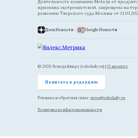
Деятельность компании Meta (и её продуктов
признана экстремистской, запрещена на те
решению Тверского суда Москвы от 21.03.202
Дзен.Новости
|
Google.Новости
© 2026 Велодейли.ру (velodaily.ru) |
О проекте
Написать в редакцию
Реклама и обратная связь:
news@velodaily.ru
Политика конфиденциальности