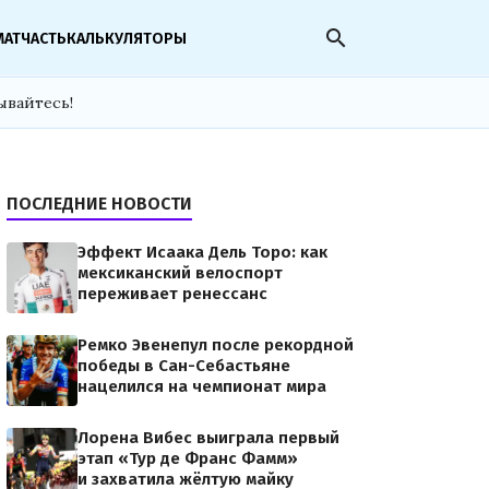
search
МАТЧАСТЬ
КАЛЬКУЛЯТОРЫ
ывайтесь!
ПОСЛЕДНИЕ НОВОСТИ
Эффект Исаака Дель Торо: как
мексиканский велоспорт
переживает ренессанс
Ремко Эвенепул после рекордной
победы в Сан-Себастьяне
нацелился на чемпионат мира
Лорена Вибес выиграла первый
этап «Тур де Франс Фамм»
и захватила жёлтую майку