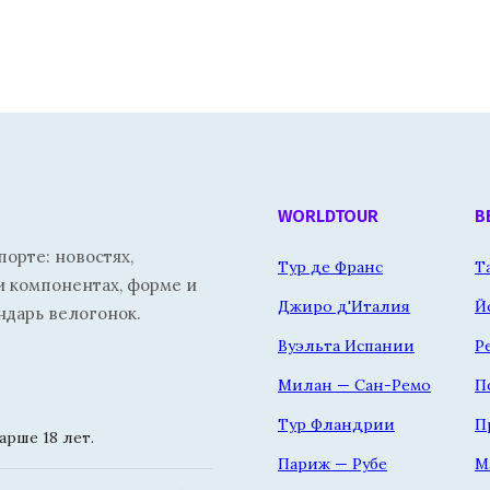
WORLDTOUR
В
орте: новостях,
Тур де Франс
Т
и компонентах, форме и
Джиро д'Италия
Й
ндарь велогонок.
Вуэльта Испании
Р
Милан — Сан-Ремо
П
Тур Фландрии
П
рше 18 лет.
Париж — Рубе
М