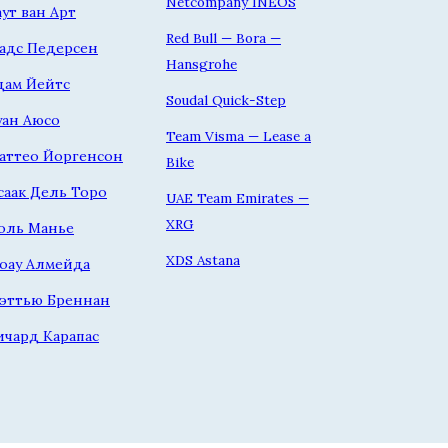
Netcompany INEOS
аут ван Арт
Red Bull — Bora —
адс Педерсен
Hansgrohe
дам Йейтс
Soudal Quick-Step
уан Аюсо
Team Visma — Lease a
аттео Йоргенсон
Bike
саак Дель Торо
UAE Team Emirates —
XRG
оль Манье
XDS Astana
оау Алмейда
эттью Бреннан
ичард Карапас