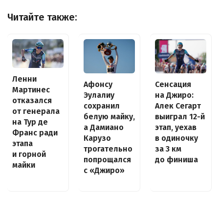
Читайте также:
Ленни
Афонсу
Сенсация
Мартинес
Эулалиу
на Джиро:
отказался
сохранил
Алек Сегарт
от генерала
белую майку,
выиграл 12-й
на Тур де
а Дамиано
этап, уехав
Франс ради
Карузо
в одиночку
этапа
трогательно
за 3 км
и горной
попрощался
до финиша
майки
с «Джиро»