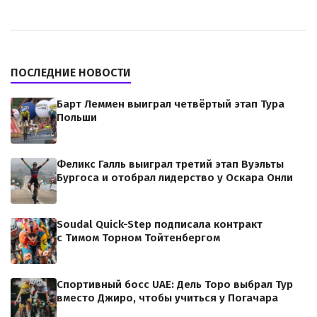
ПОСЛЕДНИЕ НОВОСТИ
Барт Леммен выиграл четвёртый этап Тура
Польши
Феликс Галль выиграл третий этап Вуэльты
Бургоса и отобрал лидерство у Оскара Онли
Soudal Quick-Step подписала контракт
с Тимом Торном Тойтенбергом
Спортивный босс UAE: Дель Торо выбрал Тур
вместо Джиро, чтобы учиться у Погачара