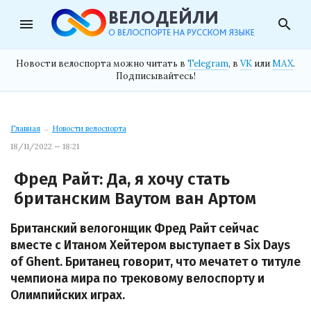
menu
search
Новости велоспорта можно читать в
Telegram
, в
VK
или
MAX
.
Подписывайтесь!
Главная
→
Новости велоспорта
18/11/2022 — 18:21
Фред Райт: Да, я хочу стать
британским Ваутом ван Артом
Британский велогонщик Фред Райт сейчас
вместе с Итаном Хейтером выступает в Six Days
of Ghent. Британец говорит, что мечатет о титуле
чемпиона мира по трековому велоспорту и
Олимпийских играх.