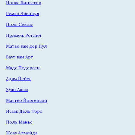
Йонас Вингегор
Ремко Эвенпул
Поль Сексас
Примож Роглич
Матье ван дер Пул
Ваут ван Арт
Мадс Педерсен
Адам Йейтс
Хуан Аюсо
Маттео Йоргенсон
Исаак Дель Торо
Поль Манье
Жоау Алмейда