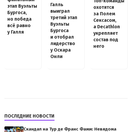
Топ-команды
Галль
этап Вуэльты
охотятся
выиграл
Бургоса,
за Полем
третий этап
но победа
Сексасом,
Вуэльты
всё равно
а Decathlon
Бургоса
у Галля
укрепляет
и отобрал
состав под
лидерство
него
у Оскара
Онли
ПОСЛЕДНИЕ НОВОСТИ
Скандал на Тур де Франс Фамм: Невядома