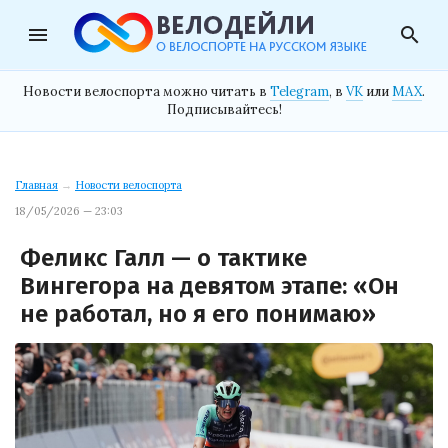
menu
search
Новости велоспорта можно читать в
Telegram
, в
VK
или
MAX
.
Подписывайтесь!
Главная
→
Новости велоспорта
18/05/2026 — 23:03
Феликс Галл — о тактике
Вингегора на девятом этапе: «Он
не работал, но я его понимаю»