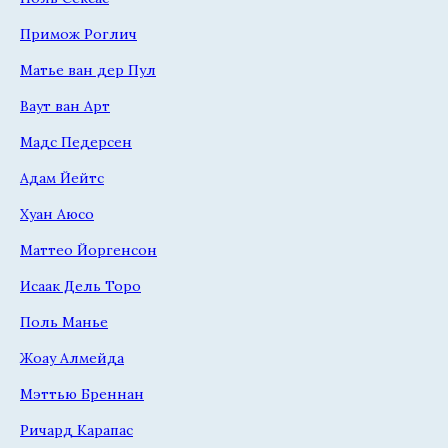
Примож Роглич
Матье ван дер Пул
Ваут ван Арт
Мадс Педерсен
Адам Йейтс
Хуан Аюсо
Маттео Йоргенсон
Исаак Дель Торо
Поль Манье
Жоау Алмейда
Мэттью Бреннан
Ричард Карапас