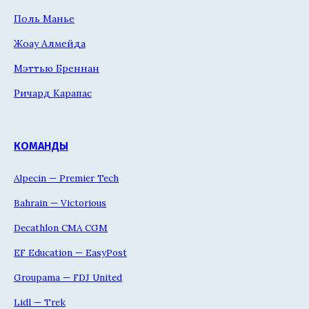
Поль Манье
Жоау Алмейда
Мэттью Бреннан
Ричард Карапас
КОМАНДЫ
Alpecin — Premier Tech
Bahrain — Victorious
Decathlon CMA CGM
EF Education — EasyPost
Groupama — FDJ United
Lidl — Trek