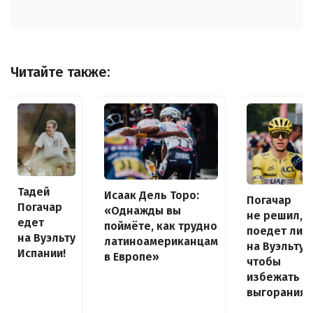
Читайте также:
Тадей
Исаак Дель Торо:
Погачар
Погачар
«Однажды вы
не решил,
едет
поймёте, как трудно
поедет ли
на Вуэльту
латиноамериканцам
на Вуэльту,
Испании!
в Европе»
чтобы
избежать
выгорания