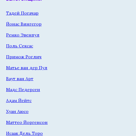
Тадей Погачар
Йонас Вингегор
Ремко Эвенпул
Поль Сексас
Примож Роглич
Матье ван дер Пул
Ваут ван Арт
Мадс Педерсен
Адам Йейтс
Хуан Аюсо
Маттео Йоргенсон
Исаак Дель Торо