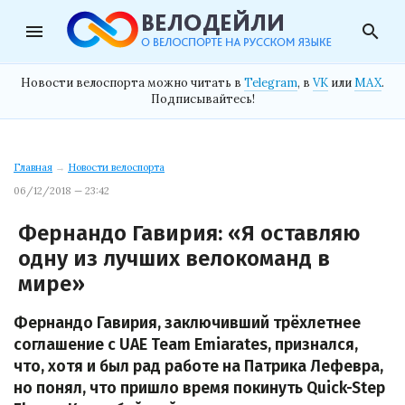
menu
search
Новости велоспорта можно читать в
Telegram
, в
VK
или
MAX
.
Подписывайтесь!
Главная
→
Новости велоспорта
06/12/2018 — 23:42
Фернандо Гавирия: «Я оставляю
одну из лучших велокоманд в
мире»
Фернандо Гавирия, заключивший трёхлетнее
соглашение с UAE Team Emiarates, признался,
что, хотя и был рад работе на Патрика Лефевра,
но понял, что пришло время покинуть Quick-Step