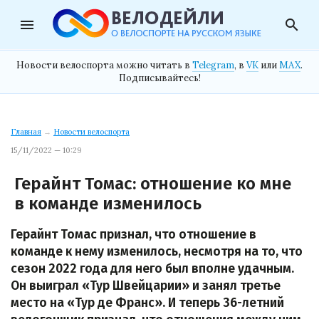
menu
search
Новости велоспорта можно читать в
Telegram
, в
VK
или
MAX
.
Подписывайтесь!
Главная
→
Новости велоспорта
15/11/2022 — 10:29
Герайнт Томас: отношение ко мне
в команде изменилось
Герайнт Томас признал, что отношение в
команде к нему изменилось, несмотря на то, что
сезон 2022 года для него был вполне удачным.
Он выиграл «Тур Швейцарии» и занял третье
место на «Тур де Франс». И теперь 36-летний