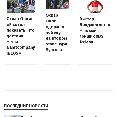
Оскар
Оскар Онли:
Виктор
Онли
«Я хотел
Ланджеллотти
одержал
показать, что
– новый
победу
достоин
гонщик XDS
на втором
места
Astana
этапе Тура
в Netcompany
Бургоса
INEOS»
ПОСЛЕДНИЕ НОВОСТИ