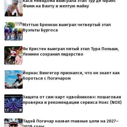
Кася Невядома выиграла этап Тур де Франс
Фамм на Ванту и желтую майку
Мэттью Бреннан выиграл четвертый этап
Вуэльты Бургоса
Ян Кристен выиграл пятый этап Тура Польши,
Леммен сохранил лидерство
Йорнас Вингегор признался, что не знает как
бороться с Погачаром
Защита от сим-карт «двойников»: пошаговая
проверка и рекомендации сервиса Нокс (NOX)
Тадей Погачар назвал главные цели на 2027–
2028 годы