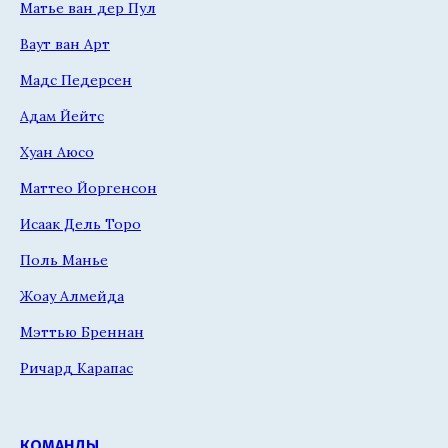
Матье ван дер Пул
Ваут ван Арт
Мадс Педерсен
Адам Йейтс
Хуан Аюсо
Маттео Йоргенсон
Исаак Дель Торо
Поль Манье
Жоау Алмейда
Мэттью Бреннан
Ричард Карапас
КОМАНДЫ