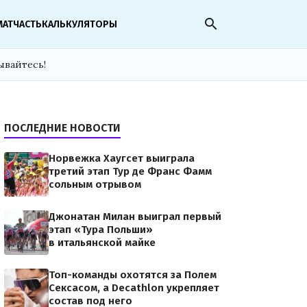
search
МАТЧАСТЬ
КАЛЬКУЛЯТОРЫ
ывайтесь!
ПОСЛЕДНИЕ НОВОСТИ
Норвежка Хаугсет выиграла
третий этап Тур де Франс Фамм
сольным отрывом
Джонатан Милан выиграл первый
этап «Тура Польши»
в итальянской майке
Топ-команды охотятся за Полем
Сексасом, а Decathlon укрепляет
состав под него