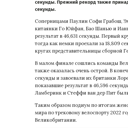
секунды. Прежний рекорд также принад
секунды.
Соперницами Паулин Софи Грабош, Э
китаянки Го Юйфан, Бао Шанью и Иань
результат в 46,631 секунды. Первый к
тогда как немки проехали за 18,809 с
кругах представительницы сборной Г
В малом финале сошлись команды Вел
также оказалась очень острой. В коне
секунды и завоевали их британки Лор
показавшие результат в 46,596 секун
Ламберинк и Стеффи ван дер Пит были
Таким образом подиум по итогам жен
мира по трековому велоспорту 2022 г
Великобритании.