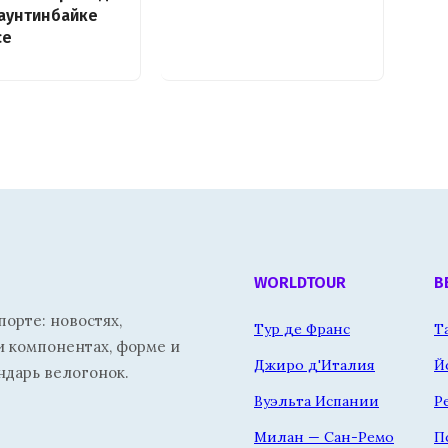
аунтинбайке
се
WORLDTOUR
В
орте: новостях,
Тур де Франс
Т
и компонентах, форме и
Джиро д'Италия
Й
ндарь велогонок.
Вуэльта Испании
Р
Милан — Сан-Ремо
П