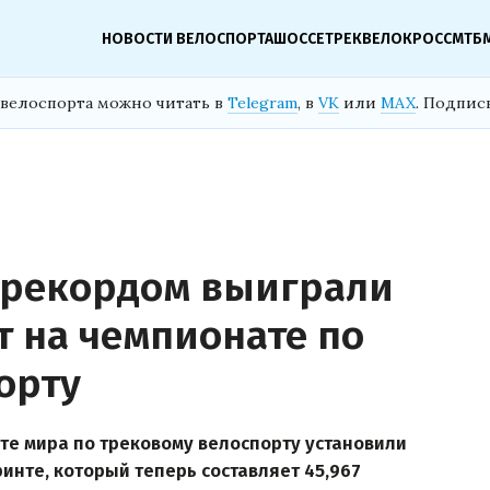
НОВОСТИ ВЕЛОСПОРТА
ШОССЕ
ТРЕК
ВЕЛОКРОСС
МТБ
велоспорта можно читать в
Telegram
, в
VK
или
MAX
. Подпис
 рекордом выиграли
 на чемпионате по
орту
те мира по трековому велоспорту установили
инте, который теперь составляет 45,967