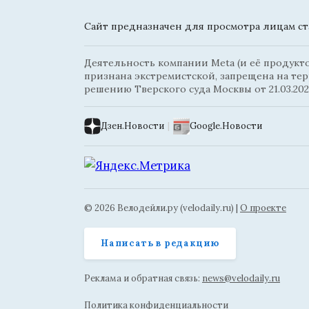
Сайт предназначен для просмотра лицам ста
Деятельность компании Meta (и её продуктов
признана экстремистской, запрещена на те
решению Тверского суда Москвы от 21.03.202
Дзен.Новости
|
Google.Новости
© 2026 Велодейли.ру (velodaily.ru) |
О проекте
Написать в редакцию
Реклама и обратная связь:
news@velodaily.ru
Политика конфиденциальности