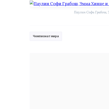
Паулин Софи Грабош, 
Чемпионат мира