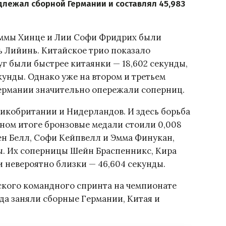
лежал сборной Германии и составлял 45,983
ммы Хинце и Лии Софи Фридрих были
 Лийинь. Китайское трио показало
руг были быстрее китаянки — 18,602 секунды,
екунды. Однако уже на втором и третьем
ермании значительно опережали соперниц.
икобритании и Нидерландов. И здесь борьба
чном итоге бронзовые медали стоили 0,008
ен Белл, Софи Кейпвелл и Эмма Финукан,
ды. Их соперницы Шейн Браспенникс, Кира
 невероятно близки — 46,604 секунды.
ского командного спринта на чемпионате
ода заняли сборные Германии, Китая и