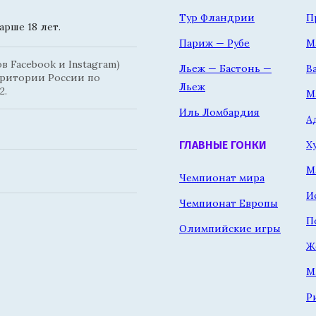
Тур Фландрии
П
рше 18 лет.
Париж — Рубе
М
 Facebook и Instagram)
Льеж — Бастонь —
В
рритории России по
Льеж
2.
М
Иль Ломбардия
А
Х
ГЛАВНЫЕ ГОНКИ
М
Чемпионат мира
И
Чемпионат Европы
П
Олимпийские игры
Ж
М
Р