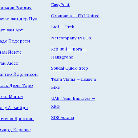
EasyPost
римож Роглич
Groupama — FDJ United
атье ван дер Пул
Lidl — Trek
аут ван Арт
Netcompany INEOS
адс Педерсен
Red Bull — Bora —
дам Йейтс
Hansgrohe
уан Аюсо
Soudal Quick-Step
аттео Йоргенсон
Team Visma — Lease a
саак Дель Торо
Bike
оль Манье
UAE Team Emirates —
XRG
оау Алмейда
XDS Astana
эттью Бреннан
ичард Карапас