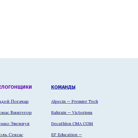
ЕЛОГОНЩИКИ
КОМАНДЫ
адей Погачар
Alpecin — Premier Tech
онас Вингегор
Bahrain — Victorious
емко Эвенпул
Decathlon CMA CGM
оль Сексас
EF Education —