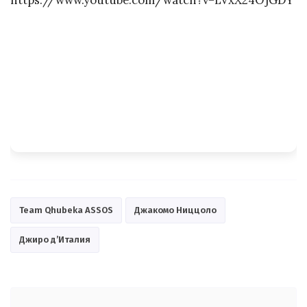
Team Qhubeka ASSOS
Джакомо Ниццоло
Джиро д’Италия