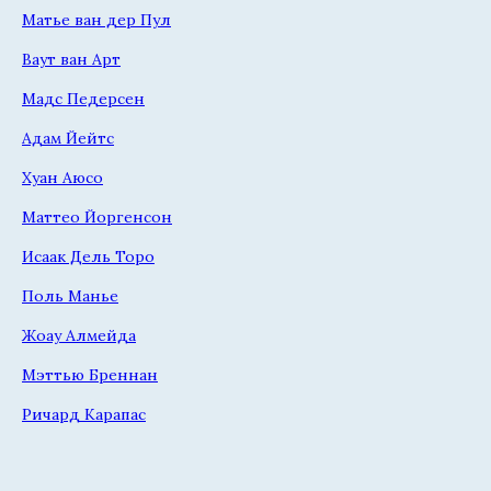
Матье ван дер Пул
Ваут ван Арт
Мадс Педерсен
Адам Йейтс
Хуан Аюсо
Маттео Йоргенсон
Исаак Дель Торо
Поль Манье
Жоау Алмейда
Мэттью Бреннан
Ричард Карапас