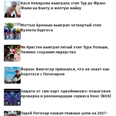
Кася Невядома выиграла этап Тур де Франс
Фамм на Ванту и желтую майку
Мэттью Бреннан выиграл четвертый этап
Вуэльты Бургоса
Ян Кристен выиграл пятый этап Тура Польши,
Леммен сохранил лидерство
Йорнас Вингегор признался, что не знает как
бороться с Погачаром
Защита от сим-карт «двойников»: пошаговая
проверка и рекомендации сервиса Нокс (NOX)
Тадей Погачар назвал главные цели на 2027–