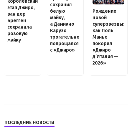
королевский
сохранил
этап Джиро,
белую
Рождение
ван дер
майку,
новой
Брегген
а Дамиано
суперзвезды:
сохранила
Карузо
как Поль
розовую
трогательно
Манье
майку
попрощался
покорил
с «Джиро»
«Джиро
д’Италия —
2026»
ПОСЛЕДНИЕ НОВОСТИ