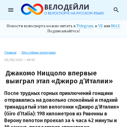
menu
search
Новости велоспорта можно читать в
Telegram
, в
VK
или
MAX
.
Подписывайтесь!
Главная
→
Шоссейные велогонки
28/05/2021 — 08:02
Джакомо Ниццоло впервые
выиграл этап «Джиро д’Италии»
После трудных горных приключений гонщики
отправились на довольно спокойный и гладкий
тринадцатый этап велогонки «Джиро д’Италия»
(Giro d’Italia): 198 километров из Равенны в
Верону пелотон проехал за 4 часа 42 минуты и