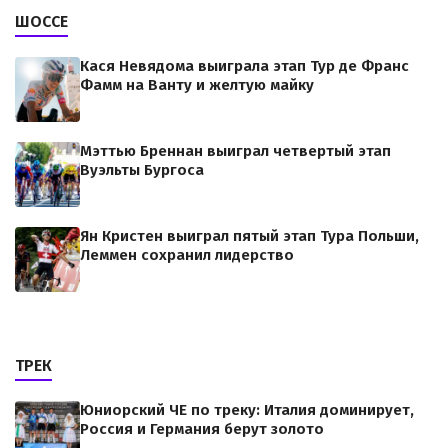
ШОССЕ
Кася Невядома выиграла этап Тур де Франс
Фамм на Ванту и желтую майку
Мэттью Бреннан выиграл четвертый этап
Вуэльты Бургоса
Ян Кристен выиграл пятый этап Тура Польши,
Леммен сохранил лидерство
ТРЕК
Юниорский ЧЕ по треку: Италия доминирует,
Россия и Германия берут золото