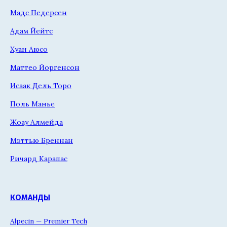
Мадс Педерсен
Адам Йейтс
Хуан Аюсо
Маттео Йоргенсон
Исаак Дель Торо
Поль Манье
Жоау Алмейда
Мэттью Бреннан
Ричард Карапас
КОМАНДЫ
Alpecin — Premier Tech