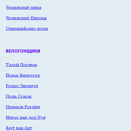
Чемпионат мира
Чемпионат Европы
Олимпийские игры
ВЕЛОГОНЩИКИ
Тадей Погачар
Йонас Вингегор
Ремко Эвенпул
Поль Сексас
Примож Роглич
Матье ван дер Пул
Ваут ван Арт