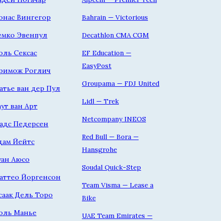
онас Вингегор
Bahrain — Victorious
емко Эвенпул
Decathlon CMA CGM
оль Сексас
EF Education —
EasyPost
римож Роглич
Groupama — FDJ United
атье ван дер Пул
Lidl — Trek
аут ван Арт
Netcompany INEOS
адс Педерсен
Red Bull — Bora —
дам Йейтс
Hansgrohe
уан Аюсо
Soudal Quick-Step
аттео Йоргенсон
Team Visma — Lease a
саак Дель Торо
Bike
оль Манье
UAE Team Emirates —