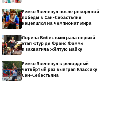
Ремко Эвенепул после рекордной
тьян Райхенбах
победы в Сан-Себастьяне
нацелился на чемпионат мира
Лорена Вибес выиграла первый
этап «Тур де Франс Фамм»
и захватила жёлтую майку
Ремко Эвенепул в рекордный
четвёртый раз выиграл Классику
Сан-Себастьяна