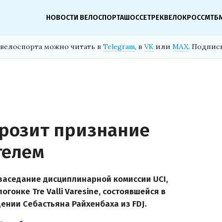
НОВОСТИ ВЕЛОСПОРТА
ШОССЕ
ТРЕК
ВЕЛОКРОСС
МТБ
велоспорта можно читать в
Telegram
, в
VK
или
MAX
. Подпис
розит признание
телем
заседание дисциплинарной комиссии UCI,
гонке Tre Valli Varesine, состоявшейся в
дении Себастьяна Райхенбаха из FDJ.