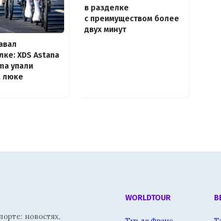
в разделке
с преимуществом более
двух минут
авал
лке: XDS Astana
ma упали
м люке
WORLDTOUR
В
орте: новостях,
Тур де Франс
Т