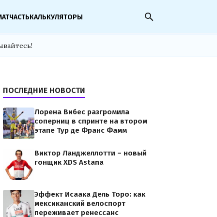
search
МАТЧАСТЬ
КАЛЬКУЛЯТОРЫ
ывайтесь!
ПОСЛЕДНИЕ НОВОСТИ
Лорена Вибес разгромила
соперниц в спринте на втором
этапе Тур де Франс Фамм
Виктор Ланджеллотти – новый
гонщик XDS Astana
Эффект Исаака Дель Торо: как
мексиканский велоспорт
переживает ренессанс