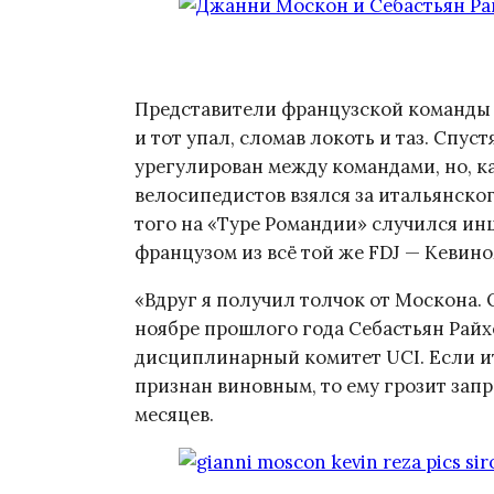
Представители французской команды 
и тот упал, сломав локоть и таз. Спус
урегулирован между командами, но, к
велосипедистов взялся за итальянског
того на «Туре Романдии» случился ин
французом из всё той же FDJ — Кевино
«Вдруг я получил толчок от Москона. 
ноябре прошлого года Себастьян Райх
дисциплинарный комитет UCI. Если и
признан виновным, то ему грозит запр
месяцев.