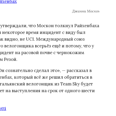
Джанни Москон и Себас
утверждали, что Москон толкнул Райхенбаха
тя некоторое время инцидент с виду был
ак видно, не UCI. Международный союз
о велогонщика всерьёз ещё и потому, что у
цидент на расовой почве с чернокожим
м Резой.
Он сознательно сделал это», — рассказал в
енбах, который всё же решил обратиться в
тальянский велогонщик из Team Sky будет
ет на выступления на срок от одного шести