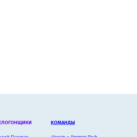
ЕЛОГОНЩИКИ
КОМАНДЫ
адей Погачар
Alpecin — Premier Tech