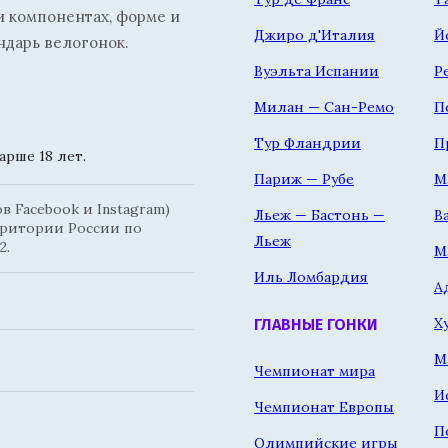
и компонентах, форме и
Джиро д'Италия
Й
ндарь велогонок.
Вуэльта Испании
Р
Милан — Сан-Ремо
П
Тур Фландрии
П
рше 18 лет.
Париж — Рубе
М
 Facebook и Instagram)
Льеж — Бастонь —
В
рритории России по
Льеж
2.
М
Иль Ломбардия
А
Х
ГЛАВНЫЕ ГОНКИ
М
Чемпионат мира
И
Чемпионат Европы
П
Олимпийские игры