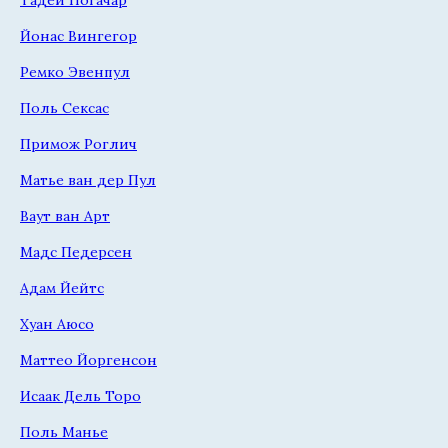
Йонас Вингегор
Ремко Эвенпул
Поль Сексас
Примож Роглич
Матье ван дер Пул
Ваут ван Арт
Мадс Педерсен
Адам Йейтс
Хуан Аюсо
Маттео Йоргенсон
Исаак Дель Торо
Поль Манье