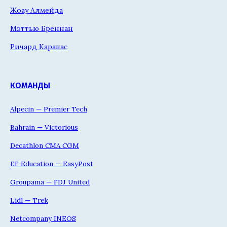
Жоау Алмейда
Мэттью Бреннан
Ричард Карапас
КОМАНДЫ
Alpecin — Premier Tech
Bahrain — Victorious
Decathlon CMA CGM
EF Education — EasyPost
Groupama — FDJ United
Lidl — Trek
Netcompany INEOS