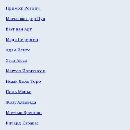
Примож Роглич
Матье ван дер Пул
Ваут ван Арт
Мадс Педерсен
Адам Йейтс
Хуан Аюсо
Маттео Йоргенсон
Исаак Дель Торо
Поль Манье
Жоау Алмейда
Мэттью Бреннан
Ричард Карапас