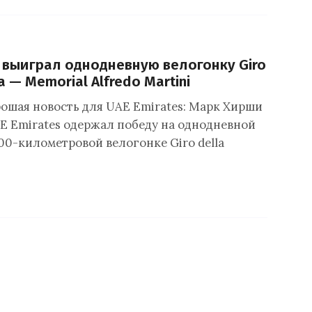
выиграл однодневную велогонку Giro
a — Memorial Alfredo Martini
рошая новость для UAE Emirates: Марк Хирши
E Emirates одержал победу на однодневной
00-километровой велогонке Giro della