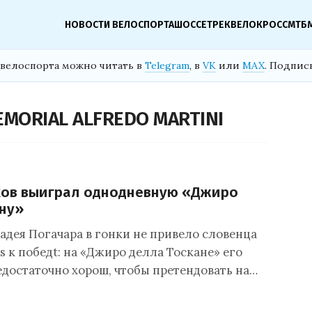
НОВОСТИ ВЕЛОСПОРТА
ШОССЕ
ТРЕК
ВЕЛОКРОСС
МТБ
велоспорта можно читать в
Telegram
, в
VK
или
MAX
. Подпис
EMORIAL ALFREDO MARTINI
ков выиграл однодневную «Джиро
ну»
адея Погачара в гонки не привело словенца
s к победt: на «Джиро делла Тоскане» его
едостаточно хорош, чтобы претендовать на…