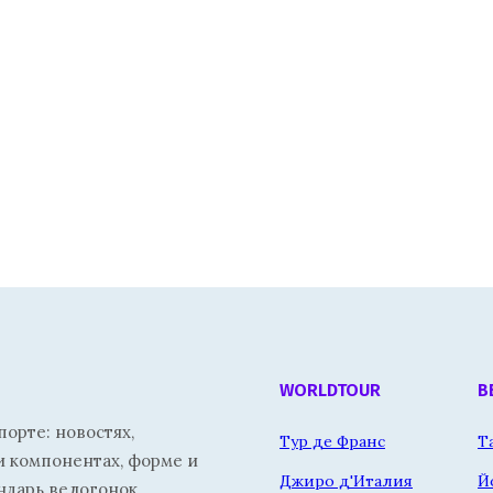
WORLDTOUR
В
орте: новостях,
Тур де Франс
Т
и компонентах, форме и
Джиро д'Италия
Й
ндарь велогонок.