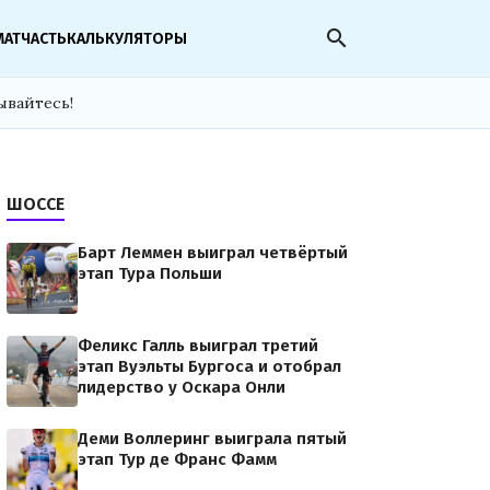
search
МАТЧАСТЬ
КАЛЬКУЛЯТОРЫ
ывайтесь!
ШОССЕ
Барт Леммен выиграл четвёртый
этап Тура Польши
Феликс Галль выиграл третий
этап Вуэльты Бургоса и отобрал
лидерство у Оскара Онли
Деми Воллеринг выиграла пятый
этап Тур де Франс Фамм