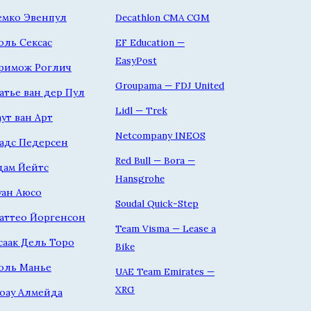
емко Эвенпул
Decathlon CMA CGM
оль Сексас
EF Education —
EasyPost
римож Роглич
Groupama — FDJ United
атье ван дер Пул
Lidl — Trek
аут ван Арт
Netcompany INEOS
адс Педерсен
Red Bull — Bora —
дам Йейтс
Hansgrohe
уан Аюсо
Soudal Quick-Step
аттео Йоргенсон
Team Visma — Lease a
саак Дель Торо
Bike
оль Манье
UAE Team Emirates —
XRG
оау Алмейда