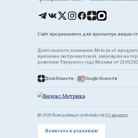
Сайт предназначен для просмотра лицам ста
Деятельность компании Meta (и её продуктов
признана экстремистской, запрещена на те
решению Тверского суда Москвы от 21.03.202
Дзен.Новости
|
Google.Новости
© 2026 Велодейли.ру (velodaily.ru) |
О проекте
Написать в редакцию