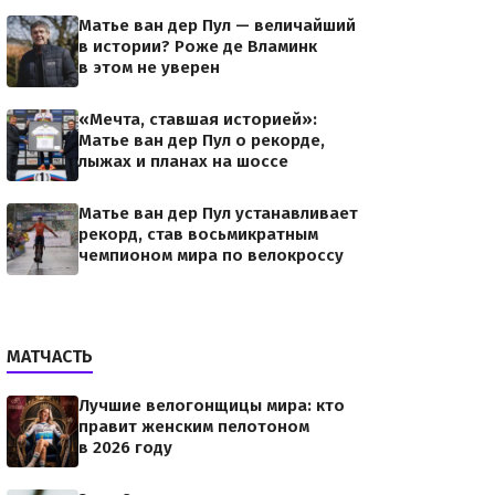
Матье ван дер Пул — величайший
в истории? Роже де Вламинк
в этом не уверен
«Мечта, ставшая историей»:
Матье ван дер Пул о рекорде,
лыжах и планах на шоссе
Матье ван дер Пул устанавливает
рекорд, став восьмикратным
чемпионом мира по велокроссу
МАТЧАСТЬ
Лучшие велогонщицы мира: кто
правит женским пелотоном
в 2026 году