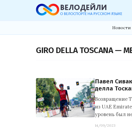
Новости 
GIRO DELLA TOSCANA — M
Павел Сива
делла Тоска
Возвращение Т
из UAE Emirate
уровень был н
14/09/2023