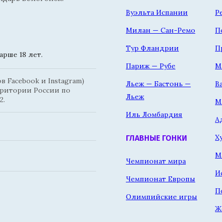
Вуэльта Испании
Р
Милан — Сан-Ремо
П
Тур Фландрии
П
рше 18 лет.
Париж — Рубе
М
 Facebook и Instagram)
Льеж — Бастонь —
В
рритории России по
Льеж
2.
М
Иль Ломбардия
А
Х
ГЛАВНЫЕ ГОНКИ
М
Чемпионат мира
И
Чемпионат Европы
П
Олимпийские игры
Ж