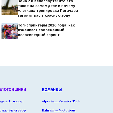
Зона 2 в велоспорте: что это
такое на самом деле и почему
«лёгкая» тренировка Погачара
загонит вас в красную зону
Топ-спринтеры 2026 года: как
изменился современный
велосипедный спринт
ЕЛОГОНЩИКИ
КОМАНДЫ
адей Погачар
Alpecin — Premier Tech
онас Вингегор
Bahrain — Victorious