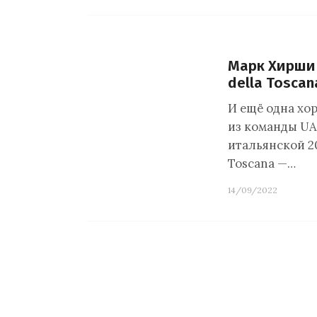
Марк Хирши 
della Toscan
И ещё одна хо
из команды UA
итальянской 2
Toscana —…
14/09/2022