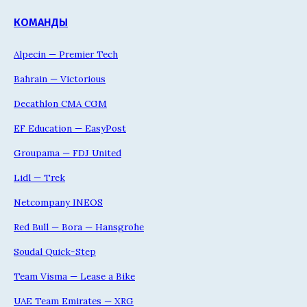
КОМАНДЫ
Alpecin — Premier Tech
Bahrain — Victorious
Decathlon CMA CGM
EF Education — EasyPost
Groupama — FDJ United
Lidl — Trek
Netcompany INEOS
Red Bull — Bora — Hansgrohe
Soudal Quick-Step
Team Visma — Lease a Bike
UAE Team Emirates — XRG