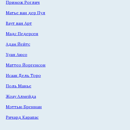
Примож Роглич
Матье ван дер Пул
Ваут ван Арт
Мадс Педерсен
Адам Йейтс
Хуан Аюсо
Маттео Йоргенсон
Исаак Дель Торо
Поль Манье
Жоау Алмейда
Мэттью Бреннан
Ричард Карапас