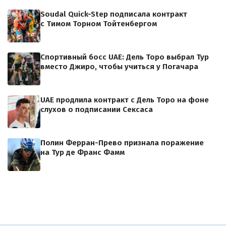
Soudal Quick-Step подписала контракт
с Тимом Торном Тойтенбергом
Спортивный босс UAE: Дель Торо выбрал Тур
вместо Джиро, чтобы учиться у Погачара
UAE продлила контракт с Дель Торо на фоне
слухов о подписании Сексаса
Полин Ферран-Прево признала поражение
на Тур де Франс Фамм