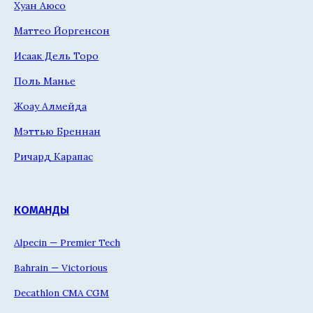
Хуан Аюсо
Маттео Йоргенсон
Исаак Дель Торо
Поль Манье
Жоау Алмейда
Мэттью Бреннан
Ричард Карапас
КОМАНДЫ
Alpecin — Premier Tech
Bahrain — Victorious
Decathlon CMA CGM