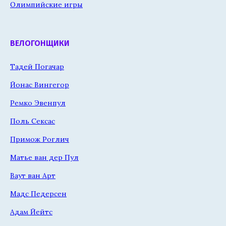
Олимпийские игры
ВЕЛОГОНЩИКИ
Тадей Погачар
Йонас Вингегор
Ремко Эвенпул
Поль Сексас
Примож Роглич
Матье ван дер Пул
Ваут ван Арт
Мадс Педерсен
Адам Йейтс