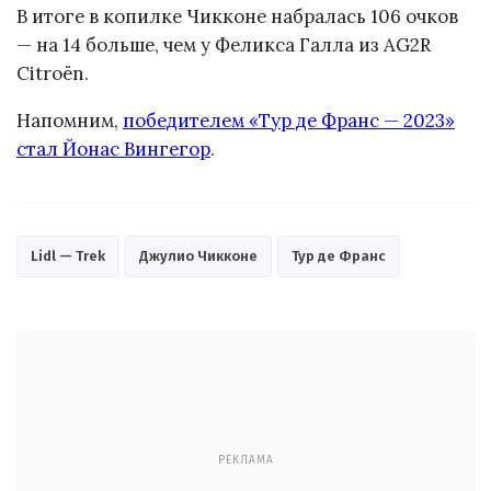
В итоге в копилке Чикконе набралась 106 очков
— на 14 больше, чем у Феликса Галла из AG2R
Citroën.
Напомним,
победителем «Тур де Франс — 2023»
стал Йонас Вингегор
.
Lidl — Trek
Джулио Чикконе
Тур де Франс
РЕКЛАМА