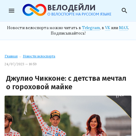
menu
search
Новости велоспорта можно читать в
Telegram
, в
VK
или
MAX
.
Подписывайтесь!
Главная
→
Новости велоспорта
24/07/2023 — 16:59
Джулио Чикконе: с детства мечтал
о гороховой майке