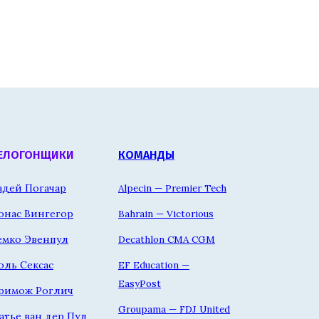
ЕЛОГОНЩИКИ
КОМАНДЫ
адей Погачар
Alpecin — Premier Tech
онас Вингегор
Bahrain — Victorious
емко Эвенпул
Decathlon CMA CGM
оль Сексас
EF Education —
EasyPost
римож Роглич
Groupama — FDJ United
атье ван дер Пул