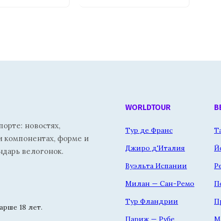
WORLDTOUR
В
орте: новостях,
Тур де Франс
Т
и компонентах, форме и
Джиро д'Италия
Й
ндарь велогонок.
Вуэльта Испании
Р
Милан — Сан-Ремо
П
Тур Фландрии
П
рше 18 лет.
Париж — Рубе
М