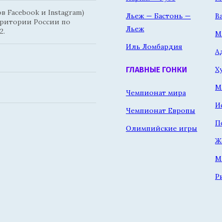
 Facebook и Instagram)
Льеж — Бастонь —
В
рритории России по
Льеж
2.
М
Иль Ломбардия
А
Х
ГЛАВНЫЕ ГОНКИ
М
Чемпионат мира
И
Чемпионат Европы
П
Олимпийские игры
Ж
М
Р