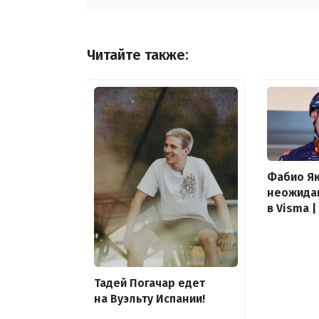
Читайте также:
Фабио Я
неожида
в Visma |
Тадей Погачар едет
на Вуэльту Испании!