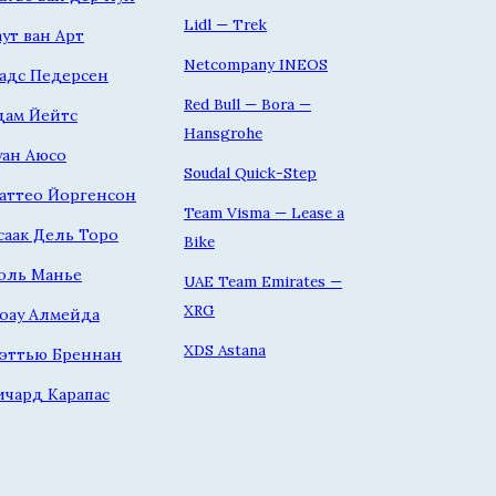
Lidl — Trek
аут ван Арт
Netcompany INEOS
адс Педерсен
Red Bull — Bora —
дам Йейтс
Hansgrohe
уан Аюсо
Soudal Quick-Step
аттео Йоргенсон
Team Visma — Lease a
саак Дель Торо
Bike
оль Манье
UAE Team Emirates —
XRG
оау Алмейда
XDS Astana
эттью Бреннан
ичард Карапас