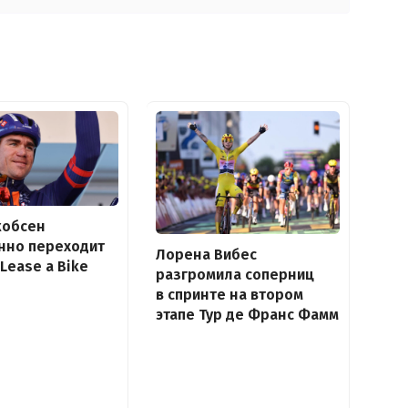
кобсен
нно переходит
Лорена Вибес
 Lease a Bike
разгромила соперниц
в спринте на втором
этапе Тур де Франс Фамм