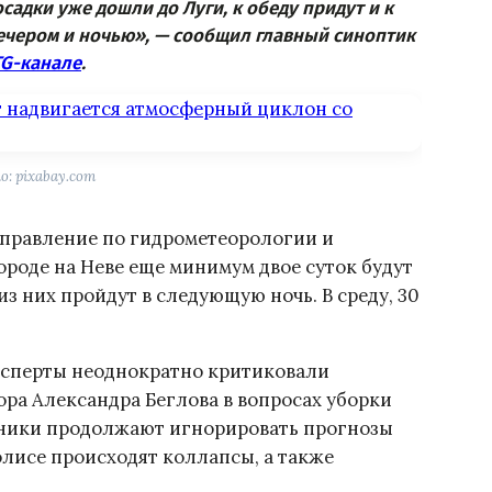
садки уже дошли до Луги, к обеду придут и к
 вечером и ночью», — сообщил главный синоптик
TG
-канале
.
: pixabay.com
правление по гидрометеорологии и
роде на Неве еще минимум двое суток будут
з них пройдут в следующую ночь. В среду, 30
эксперты неоднократно критиковали
ра Александра Беглова в вопросах уборки
овники продолжают игнорировать прогнозы
олисе происходят коллапсы, а также