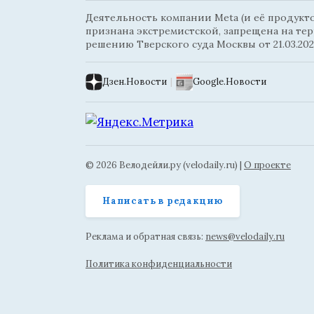
Деятельность компании Meta (и её продуктов
признана экстремистской, запрещена на те
решению Тверского суда Москвы от 21.03.202
Дзен.Новости
|
Google.Новости
© 2026 Велодейли.ру (velodaily.ru) |
О проекте
Написать в редакцию
Реклама и обратная связь:
news@velodaily.ru
Политика конфиденциальности