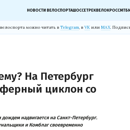
НОВОСТИ ВЕЛОСПОРТА
ШОССЕ
ТРЕК
ВЕЛОКРОСС
МТБ
велоспорта можно читать в
Telegram
, в
VK
или
MAX
. Подпис
ему? На Петербург
сферный циклон со
 дождем надвигается на Санкт-Петербург.
мунальщики и Комблаг своевременно