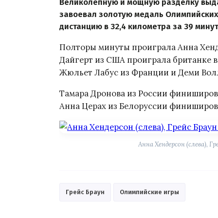
Великолепную и мощную разделку выда
завоевал золотую медаль Олимпийских 
дистанцию в 32,4 километра за 39 минут
Полторы минуты проиграла Анна Хенд
Дайгерт из США проиграла британке в
Жюльет Лабус из Франции и Деми Вол
Тамара Дронова из России финиширова
Анна Церах из Белоруссии финишировал
Анна Хендерсон (слева), Г
Грейс Браун
Олимпийские игры