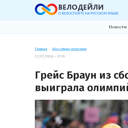
Новости 
Главная
→
Шоссейные велогонки
27/07/2024 — 17:39
Грейс Браун из с
выиграла олимпи