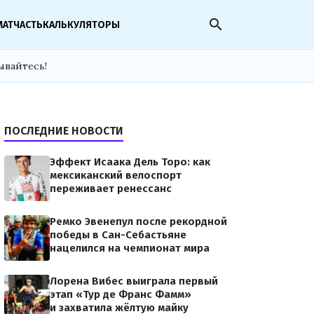
search
МАТЧАСТЬ
КАЛЬКУЛЯТОРЫ
ывайтесь!
ПОСЛЕДНИЕ НОВОСТИ
Эффект Исаака Дель Торо: как
мексиканский велоспорт
переживает ренессанс
Ремко Эвенепул после рекордной
победы в Сан-Себастьяне
нацелился на чемпионат мира
Лорена Вибес выиграла первый
этап «Тур де Франс Фамм»
и захватила жёлтую майку