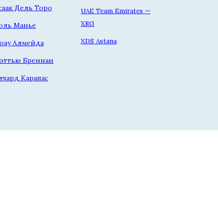
саак Дель Торо
UAE Team Emirates —
XRG
оль Манье
XDS Astana
оау Алмейда
эттью Бреннан
ичард Карапас