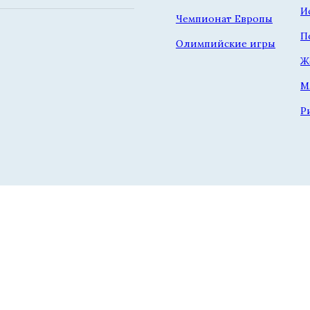
И
Чемпионат Европы
П
Олимпийские игры
Ж
М
Р