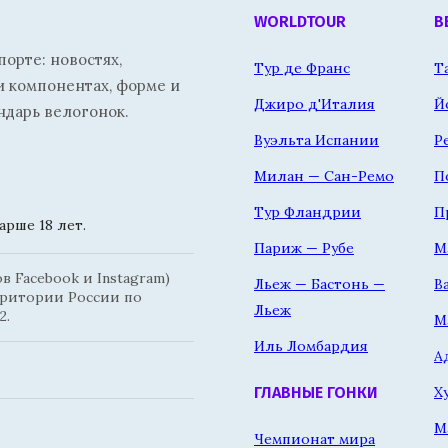
WORLDTOUR
В
орте: новостях,
Тур де Франс
Т
и компонентах, форме и
Джиро д'Италия
Й
ндарь велогонок.
Вуэльта Испании
Р
Милан — Сан-Ремо
П
Тур Фландрии
П
рше 18 лет.
Париж — Рубе
М
 Facebook и Instagram)
Льеж — Бастонь —
В
рритории России по
Льеж
2.
М
Иль Ломбардия
А
Х
ГЛАВНЫЕ ГОНКИ
М
Чемпионат мира