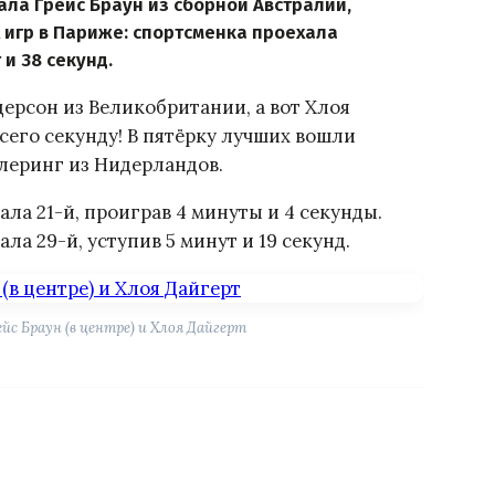
ла Грейс Браун из сборной Австралии,
игр в Париже: спортсменка проехала
 и 38 секунд.
ерсон из Великобритании, а вот Хлоя
сего секунду! В пятёрку лучших вошли
леринг из Нидерландов.
ла 21-й, проиграв 4 минуты и 4 секунды.
а 29-й, уступив 5 минут и 19 секунд.
рейс Браун (в центре) и Хлоя Дайгерт