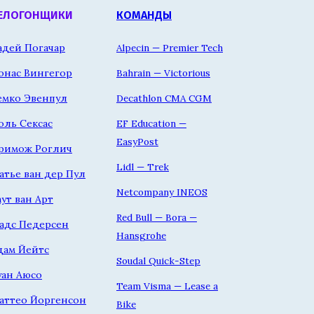
ЕЛОГОНЩИКИ
КОМАНДЫ
адей Погачар
Alpecin — Premier Tech
онас Вингегор
Bahrain — Victorious
емко Эвенпул
Decathlon CMA CGM
оль Сексас
EF Education —
EasyPost
римож Роглич
Lidl — Trek
атье ван дер Пул
Netcompany INEOS
аут ван Арт
Red Bull — Bora —
адс Педерсен
Hansgrohe
дам Йейтс
Soudal Quick-Step
уан Аюсо
Team Visma — Lease a
аттео Йоргенсон
Bike