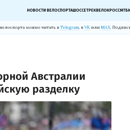
НОВОСТИ ВЕЛОСПОРТА
ШОССЕ
ТРЕК
ВЕЛОКРОСС
МТБ
велоспорта можно читать в
Telegram
, в
VK
или
MAX
. Подпис
борной Австралии
йскую разделку