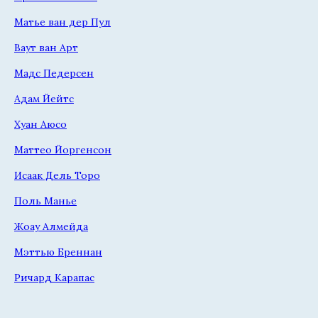
Матье ван дер Пул
Ваут ван Арт
Мадс Педерсен
Адам Йейтс
Хуан Аюсо
Маттео Йоргенсон
Исаак Дель Торо
Поль Манье
Жоау Алмейда
Мэттью Бреннан
Ричард Карапас