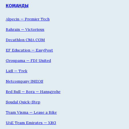
КОМАНДЫ
Alpecin — Premier Tech
Bahrain — Victorious
Decathlon CMA CGM
EF Education — EasyPost
Groupama — FDJ United
Lidl — Trek
Netcompany INEOS
Red Bull — Bora — Hansgrohe
Soudal Quick-Step
Team Visma — Lease a Bike
UAE Team Emirates — XRG