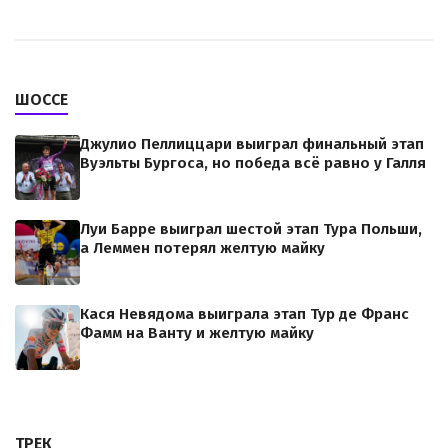
ШОССЕ
Джулио Пеллиццари выиграл финальный этап
Вуэльты Бургоса, но победа всё равно у Галля
Луи Барре выиграл шестой этап Тура Польши,
а Леммен потерял желтую майку
Кася Невядома выиграла этап Тур де Франс
Фамм на Ванту и желтую майку
ТРЕК