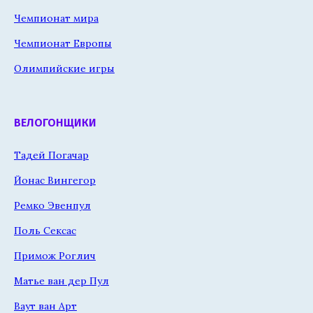
Чемпионат мира
Чемпионат Европы
Олимпийские игры
ВЕЛОГОНЩИКИ
Тадей Погачар
Йонас Вингегор
Ремко Эвенпул
Поль Сексас
Примож Роглич
Матье ван дер Пул
Ваут ван Арт