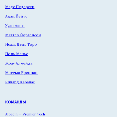
Мадс Педерсен
Адам Йейтс
Хуан Аюсо
Маттео Йоргенсон
Исаак Дель Торо
Поль Манье
Жоау Алмейда
Мэттью Бреннан
Ричард Карапас
КОМАНДЫ
Alpecin — Premier Tech