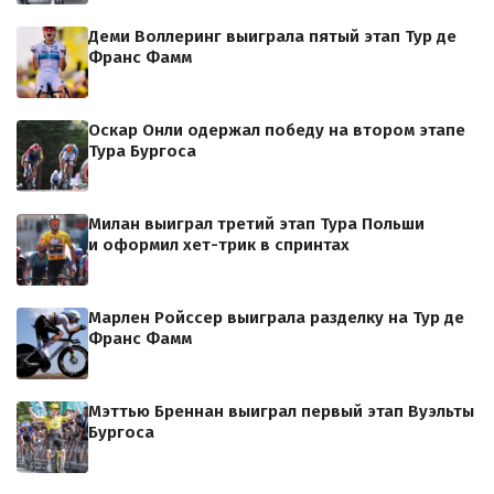
Деми Воллеринг выиграла пятый этап Тур де
Франс Фамм
Оскар Онли одержал победу на втором этапе
Тура Бургоса
Милан выиграл третий этап Тура Польши
и оформил хет-трик в спринтах
Марлен Ройссер выиграла разделку на Тур де
Франс Фамм
Мэттью Бреннан выиграл первый этап Вуэльты
Бургоса