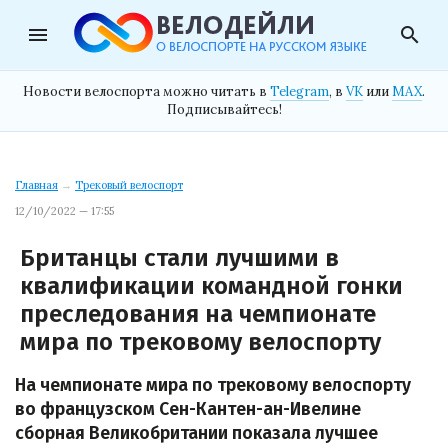
menu
search
Новости велоспорта можно читать в
Telegram
, в
VK
или
MAX
.
Подписывайтесь!
Главная
→
Трековый велоспорт
12/10/2022 — 17:55
Британцы стали лучшими в
квалификации командной гонки
преследования на чемпионате
мира по трековому велоспорту
На чемпионате мира по трековому велоспорту
во французском Сен-Кантен-ан-Ивелине
сборная Великобритании показала лучшее