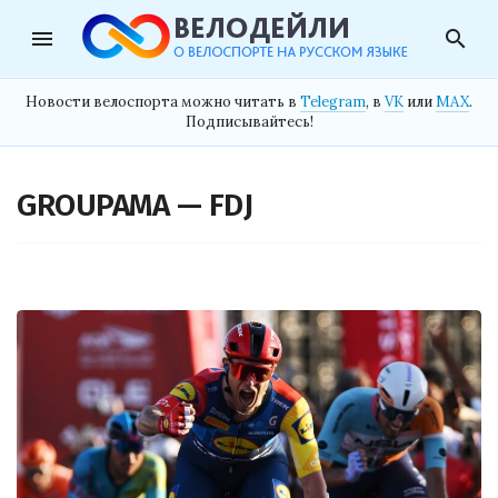
menu
search
Новости велоспорта можно читать в
Telegram
, в
VK
или
MAX
.
Подписывайтесь!
GROUPAMA — FDJ