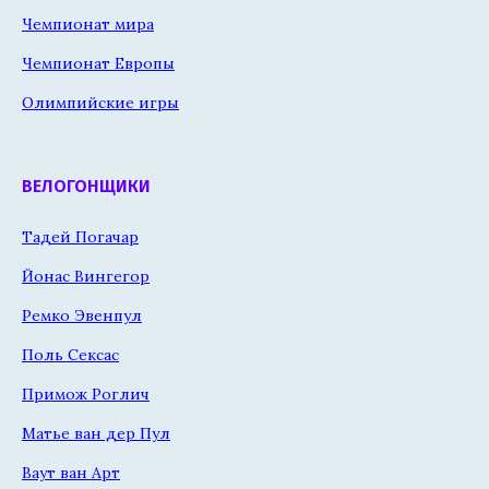
Чемпионат мира
Чемпионат Европы
Олимпийские игры
ВЕЛОГОНЩИКИ
Тадей Погачар
Йонас Вингегор
Ремко Эвенпул
Поль Сексас
Примож Роглич
Матье ван дер Пул
Ваут ван Арт