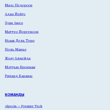
Мадс Педерсен
Адам Йейтс
Хуан Аюсо
Маттео Йоргенсон
Исаак Дель Торо
Поль Манье
Жоау Алмейда
Мэттью Бреннан
Ричард Карапас
КОМАНДЫ
Alpecin — Premier Tech