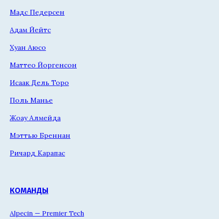
Мадс Педерсен
Адам Йейтс
Хуан Аюсо
Маттео Йоргенсон
Исаак Дель Торо
Поль Манье
Жоау Алмейда
Мэттью Бреннан
Ричард Карапас
КОМАНДЫ
Alpecin — Premier Tech