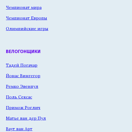
Чемпионат мира
Чемпионат Европы
Олимпийские игры
ВЕЛОГОНЩИКИ
Тадей Погачар
Йонас Вингегор
Ремко Эвенпул
Поль Сексас
Примож Роглич
Матье ван дер Пул
Ваут ван Арт