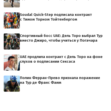
Soudal Quick-Step подписала контракт
с Тимом Торном Тойтенбергом
Спортивный босс UAE: Дель Торо выбрал Тур
вместо Джиро, чтобы учиться у Погачара
UAE продлила контракт с Дель Торо на фоне
слухов о подписании Сексаса
Полин Ферран-Прево признала поражение
на Тур де Франс Фамм