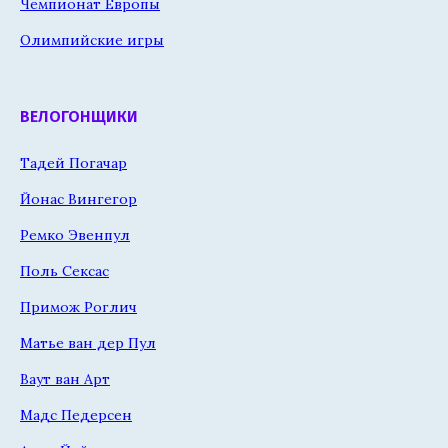
Чемпионат Европы
Олимпийские игры
ВЕЛОГОНЩИКИ
Тадей Погачар
Йонас Вингегор
Ремко Эвенпул
Поль Сексас
Примож Роглич
Матье ван дер Пул
Ваут ван Арт
Мадс Педерсен