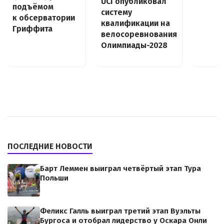
UCI опубликовал
подъёмом
систему
к обсерватории
квалификации на
Гриффита
велосоревнования
Олимпиады-2028
ПОСЛЕДНИЕ НОВОСТИ
Барт Леммен выиграл четвёртый этап Тура
Польши
Феликс Галль выиграл третий этап Вуэльты
Бургоса и отобрал лидерство у Оскара Онли