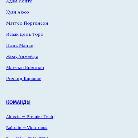
Адам Йейтс
Хуан Аюсо
Маттео Йоргенсон
Исаак Дель Торо
Поль Манье
Жоау Алмейда
Мэттью Бреннан
Ричард Карапас
КОМАНДЫ
Alpecin — Premier Tech
Bahrain — Victorious