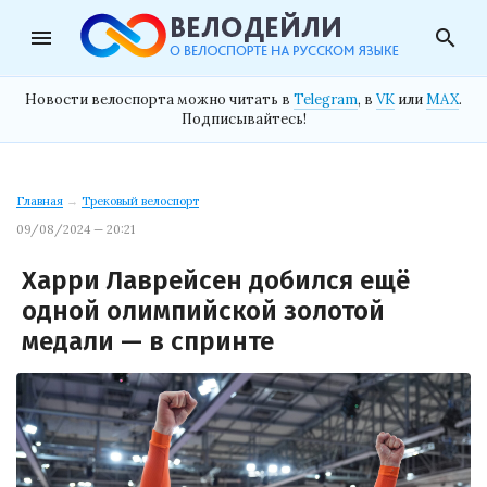
menu
search
Новости велоспорта можно читать в
Telegram
, в
VK
или
MAX
.
Подписывайтесь!
Главная
→
Трековый велоспорт
09/08/2024 — 20:21
Харри Лаврейсен добился ещё
одной олимпийской золотой
медали — в спринте