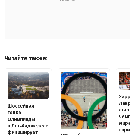
Читайте также:
Харри
Лавре
Шоссейная
стал
гонка
чемпи
Олимпиады
мира в
в Лос‑Анджелесе
сприн
финиширует