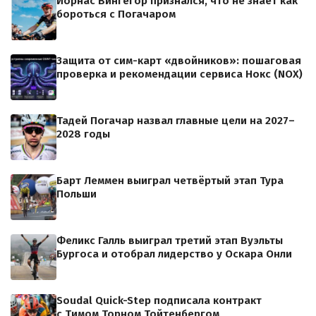
Йорнас Вингегор признался, что не знает как
бороться с Погачаром
Защита от сим-карт «двойников»: пошаговая
проверка и рекомендации сервиса Нокс (NOX)
Тадей Погачар назвал главные цели на 2027–
2028 годы
Барт Леммен выиграл четвёртый этап Тура
Польши
Феликс Галль выиграл третий этап Вуэльты
Бургоса и отобрал лидерство у Оскара Онли
Soudal Quick-Step подписала контракт
с Тимом Торном Тойтенбергом