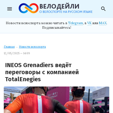
menu
search
Новости велоспорта можно читать в
Telegram
, в
VK
или
MAX
.
Подписывайтесь!
Главная
→
Новости велоспорта
12/05/2025 — 14:09
INEOS Grenadiers ведёт
переговоры с компанией
TotalEnegies