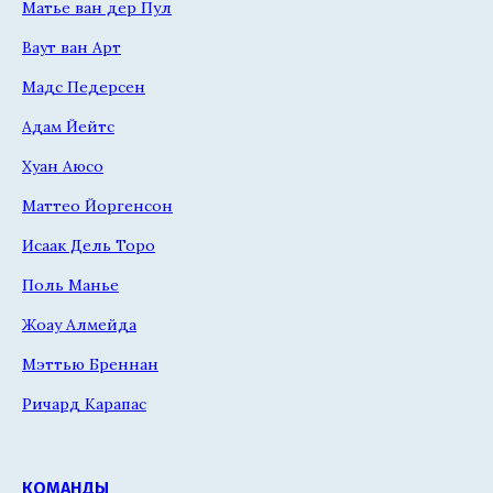
Матье ван дер Пул
Ваут ван Арт
Мадс Педерсен
Адам Йейтс
Хуан Аюсо
Маттео Йоргенсон
Исаак Дель Торо
Поль Манье
Жоау Алмейда
Мэттью Бреннан
Ричард Карапас
КОМАНДЫ