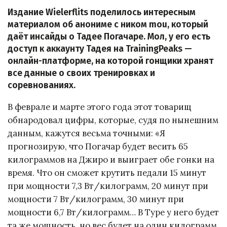
Издание Wielerflits поделилось интересным
материалом об анониме с ником mou, который
даёт инсайды о Тадее Погачаре. Мол, у его есть
доступ к аккаунту Тадея на TrainingPeaks —
онлайн-платформе, на которой гонщики хранят
все данные о своих тренировках и
соревнованиях.
В феврале и марте этого года этот товарищ
обнародовал цифры, которые, судя по нынешним
данным, кажутся весьма точными: «Я
прогнозирую, что Погачар будет весить 65
килограммов на Джиро и выиграет обе гонки на
время. Что он сможет крутить педали 15 минут
при мощности 7,3 Вт/килограмм, 20 минут при
мощности 7 Вт/килограмм, 30 минут при
мощности 6,7 Вт/килограмм… В Туре у него будет
та же мощность, но вес будет на один килограмм