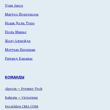
Хуан Аюсо
Маттео Йоргенсон
Исаак Дель Торо
Поль Манье
Жоау Алмейда
Мэттью Бреннан
Ричард Карапас
КОМАНДЫ
Alpecin — Premier Tech
Bahrain — Victorious
Decathlon CMA CGM