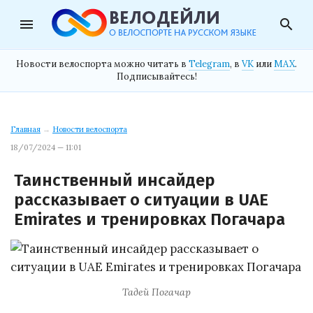
menu
search
Новости велоспорта можно читать в
Telegram
, в
VK
или
MAX
.
Подписывайтесь!
Главная
→
Новости велоспорта
18/07/2024 — 11:01
Таинственный инсайдер
рассказывает о ситуации в UAE
Emirates и тренировках Погачара
Тадей Погачар