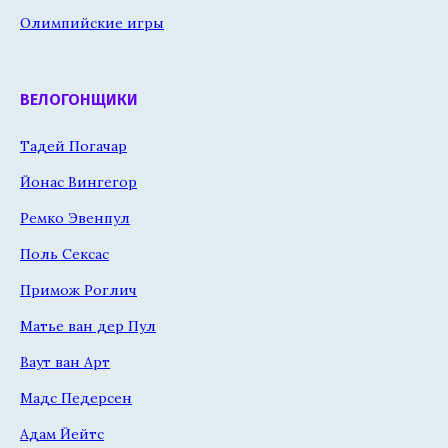
Олимпийские игры
ВЕЛОГОНЩИКИ
Тадей Погачар
Йонас Вингегор
Ремко Эвенпул
Поль Сексас
Примож Роглич
Матье ван дер Пул
Ваут ван Арт
Мадс Педерсен
Адам Йейтс