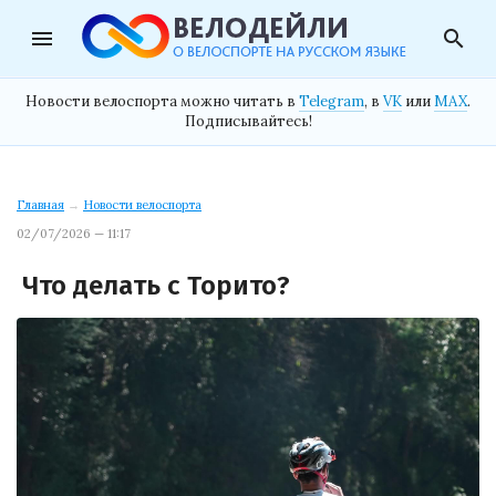
menu
search
Новости велоспорта можно читать в
Telegram
, в
VK
или
MAX
.
Подписывайтесь!
Главная
→
Новости велоспорта
02/07/2026 — 11:17
Что делать с Торито?