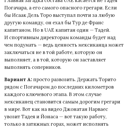
Главная загадка состава UAE касается не Тадея
Погачара, а его самого опасного грегари. Если
бы Исаак Дель Торо выступал почти за любую
другую команду, он ехал бы Тур де Франс
капитаном. Но в UAE капитан один — Тадей.
И спортивным директорам команды будет над
чем подумать — ведь ценность мексиканца может
заключаться не в той работе, которую он
выполняет, а в той, которую он заставляет
выполнять соперников.
Вариант А:
просто развозить. Держать Торито
рядом с Погачаром до последних километров
каждого ключевого этапа. В этом случае
мексиканец становится самым дорогим грегари
в мире. Вот как на видео Джонатан Нарваес
увозит Тадея и Йонаса — вот такую работу,
только в затяжных горах, может исполнять