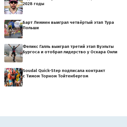
2028 годы
Барт Леммен выиграл четвёртый этап Тура
Польши
Феликс Галль выиграл третий этап Вуэльты
Бургоса и отобрал лидерство у Оскара Онли
Soudal Quick-Step подписала контракт
с Тимом Торном Тойтенбергом