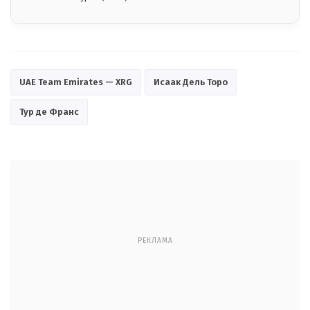
UAE Team Emirates — XRG
Исаак Дель Торо
Тур де Франс
РЕКЛАМА