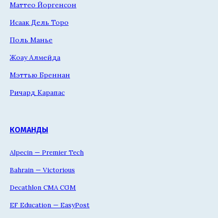
Маттео Йоргенсон
Исаак Дель Торо
Поль Манье
Жоау Алмейда
Мэттью Бреннан
Ричард Карапас
КОМАНДЫ
Alpecin — Premier Tech
Bahrain — Victorious
Decathlon CMA CGM
EF Education — EasyPost