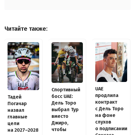
Читайте также:
UAE
Спортивный
продлила
босс UAE:
Тадей
контракт
Дель Торо
Погачар
с Дель Торо
выбрал Тур
назвал
на фоне
вместо
главные
слухов
Джиро,
цели
о подписании
чтобы
на 2027–2028