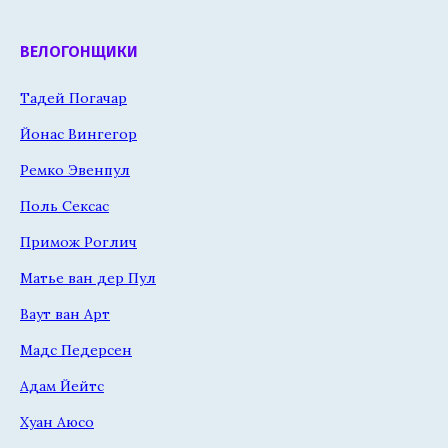
ВЕЛОГОНЩИКИ
Тадей Погачар
Йонас Вингегор
Ремко Эвенпул
Поль Сексас
Примож Роглич
Матье ван дер Пул
Ваут ван Арт
Мадс Педерсен
Адам Йейтс
Хуан Аюсо