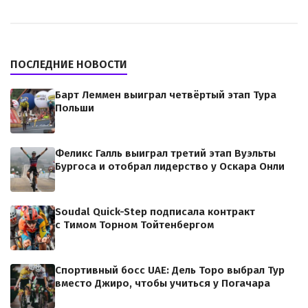
ПОСЛЕДНИЕ НОВОСТИ
Барт Леммен выиграл четвёртый этап Тура
Польши
Феликс Галль выиграл третий этап Вуэльты
Бургоса и отобрал лидерство у Оскара Онли
Soudal Quick-Step подписала контракт
с Тимом Торном Тойтенбергом
Спортивный босс UAE: Дель Торо выбрал Тур
вместо Джиро, чтобы учиться у Погачара