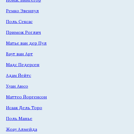
Ремко Эвенпул
Поль Сексас
Примож Роглич
Матье ван дер Пул
Ваут ван Арт
Мадс Педерсен
Адам Йейтс
Хуан Аюсо
Маттео Йоргенсон
Исаак Дель Торо
Поль Манье
Жоау Алмейда