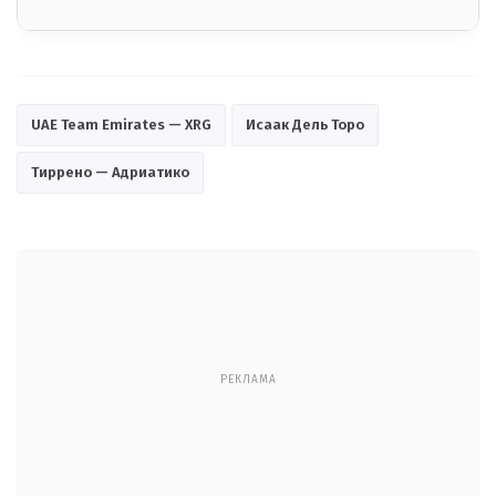
UAE Team Emirates — XRG
Исаак Дель Торо
Тиррено — Адриатико
РЕКЛАМА