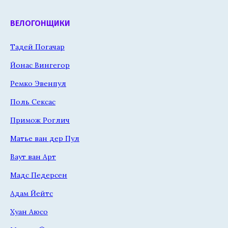
ВЕЛОГОНЩИКИ
Тадей Погачар
Йонас Вингегор
Ремко Эвенпул
Поль Сексас
Примож Роглич
Матье ван дер Пул
Ваут ван Арт
Мадс Педерсен
Адам Йейтс
Хуан Аюсо