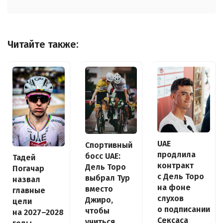
Читайте также:
UAE
Спортивный
продлила
босс UAE:
Тадей
контракт
Дель Торо
Погачар
с Дель Торо
выбрал Тур
назвал
на фоне
вместо
главные
слухов
Джиро,
цели
о подписании
чтобы
на 2027–2028
Сексаса
учиться