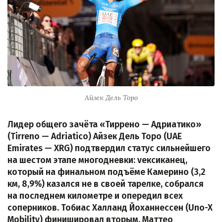
Айзек Дель Торо
Лидер общего зачёта «Тиррено — Адриатико»
(Tirreno — Adriatico) Айзек Дель Торо (UAE
Emirates — XRG) подтвердил статус сильнейшего
на шестом этапе многодневки: vексиканец,
который на финальном подъёме Камерино (3,2
км, 8,9%) казался не в своей тарелке, собрался
на последнем километре и опередил всех
соперников. Тобиас Халланд Йоханнессен (Uno-X
Mobility) финишировал вторым, Маттео