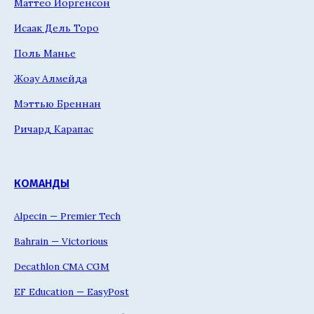
Маттео Йоргенсон
Исаак Дель Торо
Поль Манье
Жоау Алмейда
Мэттью Бреннан
Ричард Карапас
КОМАНДЫ
Alpecin — Premier Tech
Bahrain — Victorious
Decathlon CMA CGM
EF Education — EasyPost