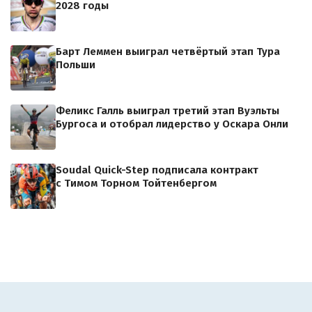
2028 годы
Барт Леммен выиграл четвёртый этап Тура
Польши
Феликс Галль выиграл третий этап Вуэльты
Бургоса и отобрал лидерство у Оскара Онли
Soudal Quick-Step подписала контракт
с Тимом Торном Тойтенбергом