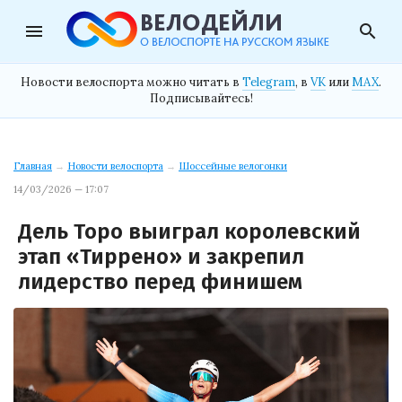
menu
search
Новости велоспорта можно читать в
Telegram
, в
VK
или
MAX
.
Подписывайтесь!
Главная
→
Новости велоспорта
→
Шоссейные велогонки
14/03/2026 — 17:07
Дель Торо выиграл королевский
этап «Тиррено» и закрепил
лидерство перед финишем