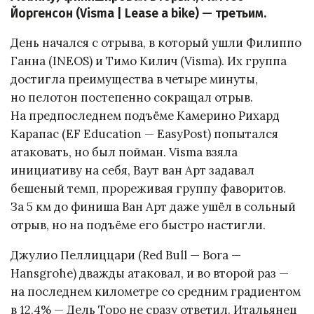
Йоргенсон (Visma | Lease a bike) — третьим.
День начался с отрыва, в который ушли Филиппо
Ганна (INEOS) и Тимо Килич (Visma). Их группа
достигла преимущества в четыре минуты,
но пелотон постепенно сокращал отрыв.
На предпоследнем подъёме Камерино Рихард
Карапас (EF Education — EasyPost) попытался
атаковать, но был пойман. Visma взяла
инициативу на себя, Ваут ван Арт задавал
бешеный темп, прореживая группу фаворитов.
За 5 км до финиша Ван Арт даже ушёл в сольный
отрыв, но на подъёме его быстро настигли.
Джулио Пеллиццари (Red Bull — Bora —
Hansgrohe) дважды атаковал, и во второй раз —
на последнем километре со средним градиентом
в 12,4% — Дель Торо не сразу ответил. Итальянец