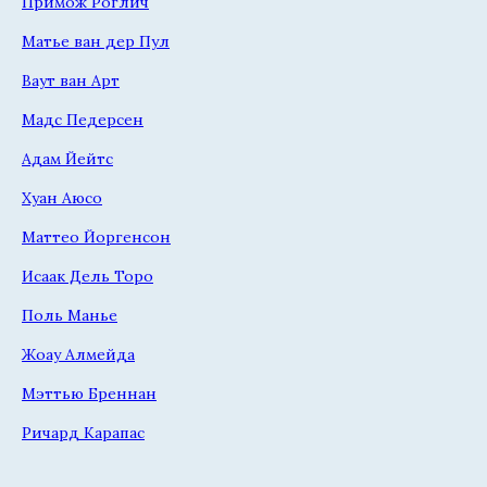
Примож Роглич
Матье ван дер Пул
Ваут ван Арт
Мадс Педерсен
Адам Йейтс
Хуан Аюсо
Маттео Йоргенсон
Исаак Дель Торо
Поль Манье
Жоау Алмейда
Мэттью Бреннан
Ричард Карапас