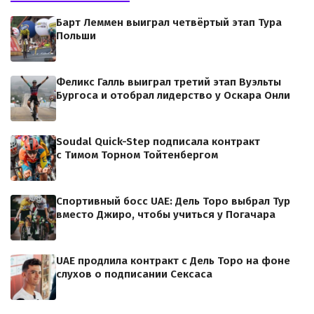
Барт Леммен выиграл четвёртый этап Тура
Польши
Феликс Галль выиграл третий этап Вуэльты
Бургоса и отобрал лидерство у Оскара Онли
Soudal Quick-Step подписала контракт
с Тимом Торном Тойтенбергом
Спортивный босс UAE: Дель Торо выбрал Тур
вместо Джиро, чтобы учиться у Погачара
UAE продлила контракт с Дель Торо на фоне
слухов о подписании Сексаса