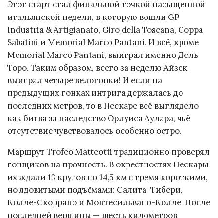
Этот старт стал финальной точкой насыщенной
итальянской недели, в которую вошли GP
Industria & Artigianato, Giro della Toscana, Coppa
Sabatini и Memorial Marco Pantani. И всё, кроме
Memorial Marco Pantani, выиграл именно Дель
Торо. Таким образом, всего за неделю Айзек
выиграл четыре велогонки! И если на
предыдущих гонках интрига держалась до
последних метров, то в Пескаре всё выглядело
как битва за наследство Орлуиса Аулара, чьё
отсутствие чувствовалось особенно остро.
Маршрут Trofeo Matteotti традиционно проверял
гонщиков на прочность. В окрестностях Пескары
их ждали 13 кругов по 14,5 км с тремя короткими,
но ядовитыми подъёмами: Салита-Тибери,
Колле-Скоррано и Монтесильвано-Колле. После
последней вершины — шесть километров