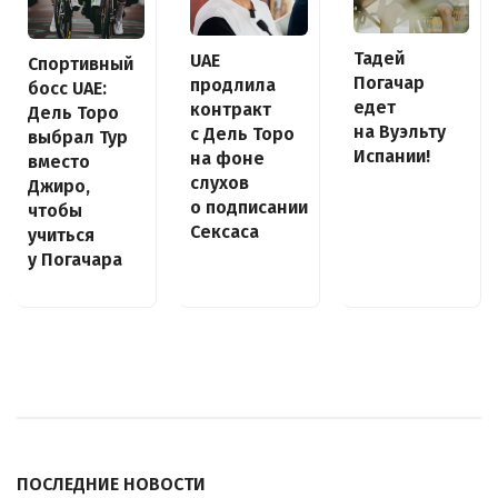
Тадей
UAE
Спортивный
Погачар
продлила
босс UAE:
едет
контракт
Дель Торо
на Вуэльту
с Дель Торо
выбрал Тур
Испании!
на фоне
вместо
слухов
Джиро,
о подписании
чтобы
Сексаса
учиться
у Погачара
ПОСЛЕДНИЕ НОВОСТИ