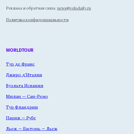
Реклама и обратная связь:
news@velodaily.ru
Политика конфиденциальности
WORLDTOUR
Тур де Франс
Джиро д'Италия
Вуэльта Испании
Милан — Сан-Ремо
Тур Фландрии
Париж — Рубе
Льеж — Бастонь — Льеж