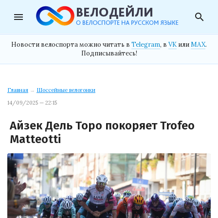
menu
search
Новости велоспорта можно читать в
Telegram
, в
VK
или
MAX
.
Подписывайтесь!
Главная
→
Шоссейные велогонки
14/09/2025 — 22:15
Айзек Дель Торо покоряет Trofeo
Matteotti