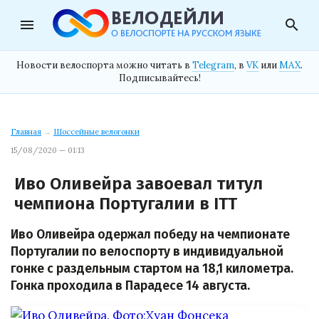
menu
search
Новости велоспорта можно читать в
Telegram
, в
VK
или
MAX
.
Подписывайтесь!
Главная
→
Шоссейные велогонки
15/08/2020 — 01:13
Иво Оливейра завоевал титул
чемпиона Португалии в ITT
Иво Оливейра одержал победу на чемпионате
Португалии по велоспорту в индивидуальной
гонке с раздельным стартом на 18,1 километра.
Гонка проходила в Парадесе 14 августа.