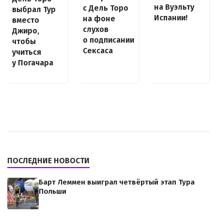
на Вуэльту
с Дель Торо
выбрал Тур
Испании!
на фоне
вместо
слухов
Джиро,
о подписании
чтобы
Сексаса
учиться
у Погачара
ПОСЛЕДНИЕ НОВОСТИ
Барт Леммен выиграл четвёртый этап Тура
Польши