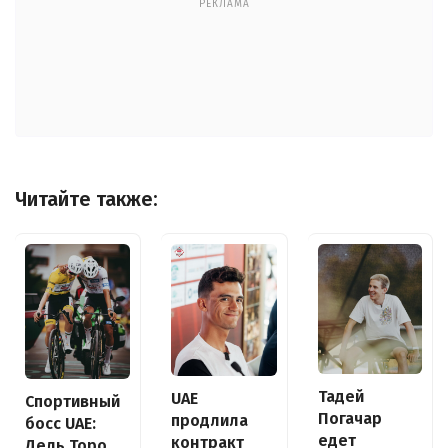
РЕКЛАМА
Читайте также:
Тадей
UAE
Спортивный
Погачар
продлила
босс UAE:
едет
контракт
Дель Торо