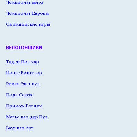
Чемпионат мира
Чемпионат Европы
Олимпийские игры
ВЕЛОГОНЩИКИ
Тадей Погачар
Йонас Вингегор
Ремко Эвенпул
Поль Сексас
Примож Роглич
Матье ван дер Пул
Ваут ван Арт