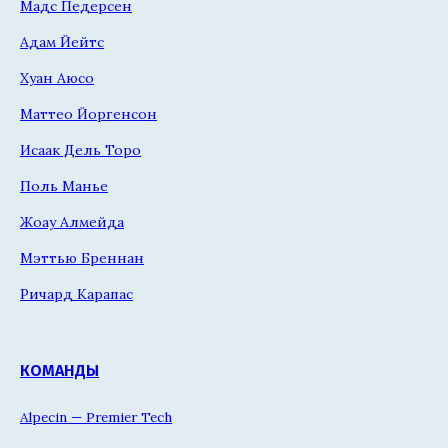
Мадс Педерсен
Адам Йейтс
Хуан Аюсо
Маттео Йоргенсон
Исаак Дель Торо
Поль Манье
Жоау Алмейда
Мэттью Бреннан
Ричард Карапас
КОМАНДЫ
Alpecin — Premier Tech