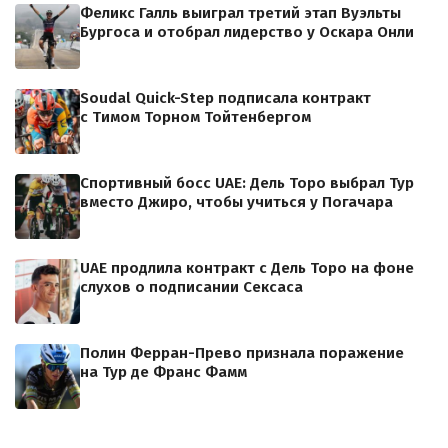
Феликс Галль выиграл третий этап Вуэльты
Бургоса и отобрал лидерство у Оскара Онли
Soudal Quick-Step подписала контракт
с Тимом Торном Тойтенбергом
Спортивный босс UAE: Дель Торо выбрал Тур
вместо Джиро, чтобы учиться у Погачара
UAE продлила контракт с Дель Торо на фоне
слухов о подписании Сексаса
Полин Ферран-Прево признала поражение
на Тур де Франс Фамм