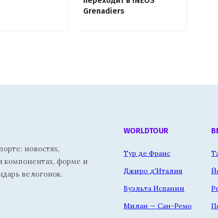
переходит в INEOS
Grenadiers
WORLDTOUR
В
орте: новостях,
Тур де Франс
Т
и компонентах, форме и
Джиро д'Италия
Й
ндарь велогонок.
Вуэльта Испании
Р
Милан — Сан-Ремо
П