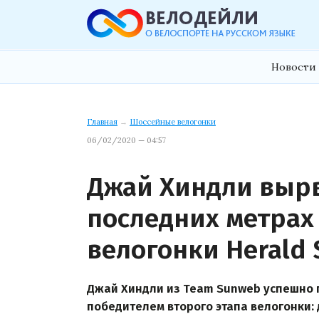
Новости 
Главная
→
Шоссейные велогонки
06/02/2020 — 04:57
Джай Хиндли вырв
последних метрах 
велогонки Herald 
Джай Хиндли из Team Sunweb успешно пр
победителем второго этапа велогонки: 