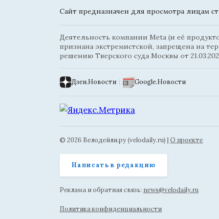
Сайт предназначен для просмотра лицам ста
Деятельность компании Meta (и её продуктов
признана экстремистской, запрещена на те
решению Тверского суда Москвы от 21.03.202
Дзен.Новости
|
Google.Новости
© 2026 Велодейли.ру (velodaily.ru) |
О проекте
Написать в редакцию
Реклама и обратная связь:
news@velodaily.ru
Политика конфиденциальности