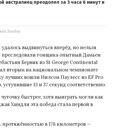
 австралиец преодолел за 3 часа 6 минут и
жай Хиндли
удалось выдвинуться вперёд, но нельзя
о — преследовали гонщика опытный Дамьен
ебастьян Бервик из St George Continental
стал вторым на национальном чемпионате
ку лучших вошли Нилсон Паулесс из EF Pro
, уступившие 13 и 37 секунд соответственно.
чуточку быстрее, хотя выиграть могли как
Джая Хиндли эта победа стала первой в
, протяжённостью в 178 километров —