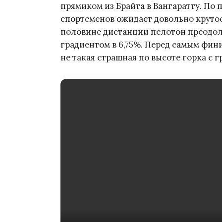
прямиком из Брайта в Вангаратту. По 
спортсменов ожидает довольно крутое
половине дистанции пелотон преодол
градиентом в 6,75%. Перед самым фин
не такая страшная по высоте горка с г