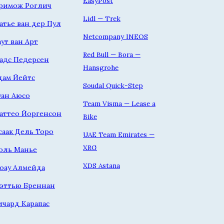
EasyPost
римож Роглич
Lidl — Trek
атье ван дер Пул
Netcompany INEOS
аут ван Арт
Red Bull — Bora —
адс Педерсен
Hansgrohe
дам Йейтс
Soudal Quick-Step
уан Аюсо
Team Visma — Lease a
аттео Йоргенсон
Bike
саак Дель Торо
UAE Team Emirates —
XRG
оль Манье
XDS Astana
оау Алмейда
эттью Бреннан
ичард Карапас