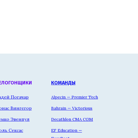
ЕЛОГОНЩИКИ
КОМАНДЫ
адей Погачар
Alpecin — Premier Tech
онас Вингегор
Bahrain — Victorious
емко Эвенпул
Decathlon CMA CGM
оль Сексас
EF Education —