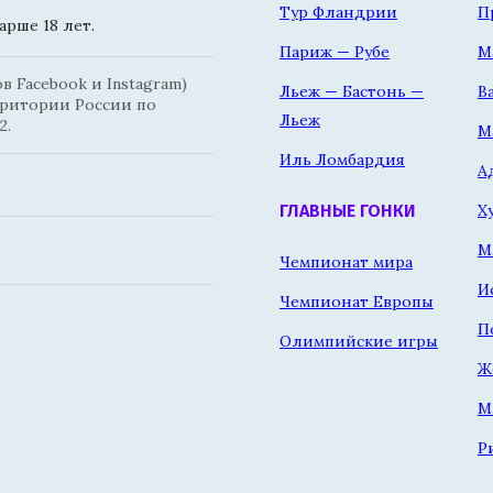
Тур Фландрии
П
рше 18 лет.
Париж — Рубе
М
 Facebook и Instagram)
Льеж — Бастонь —
В
рритории России по
Льеж
2.
М
Иль Ломбардия
А
Х
ГЛАВНЫЕ ГОНКИ
М
Чемпионат мира
И
Чемпионат Европы
П
Олимпийские игры
Ж
М
Р