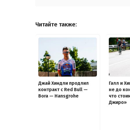
Читайте также:
Галл и Х
Джай Хиндли продлил
не до ко
контракт с Red Bull —
что стои
Bora — Hansgrohe
Джиро»