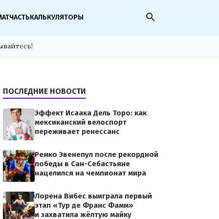
search
МАТЧАСТЬ
КАЛЬКУЛЯТОРЫ
ывайтесь!
ПОСЛЕДНИЕ НОВОСТИ
Эффект Исаака Дель Торо: как
мексиканский велоспорт
переживает ренессанс
Ремко Эвенепул после рекордной
победы в Сан-Себастьяне
нацелился на чемпионат мира
Лорена Вибес выиграла первый
этап «Тур де Франс Фамм»
и захватила жёлтую майку