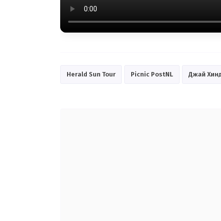
Herald Sun Tour
Picnic PostNL
Джай Хин