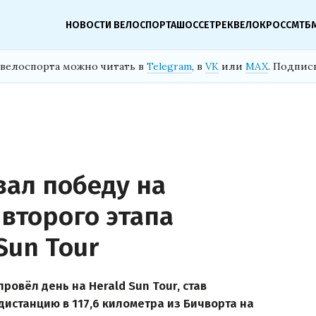
НОВОСТИ ВЕЛОСПОРТА
ШОССЕ
ТРЕК
ВЕЛОКРОСС
МТБ
велоспорта можно читать в
Telegram
, в
VK
или
MAX
. Подпис
ал победу на
второго этапа
Sun Tour
овёл день на Herald Sun Tour, став
дистанцию в 117,6 километра из Бичворта на