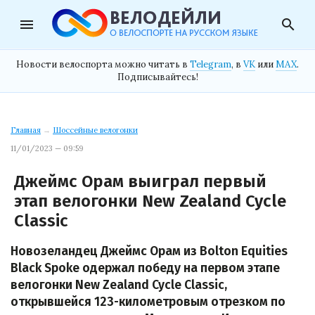
menu
search
Новости велоспорта можно читать в
Telegram
, в
VK
или
MAX
.
Подписывайтесь!
Главная
→
Шоссейные велогонки
11/01/2023 — 09:59
Джеймс Орам выиграл первый
этап велогонки New Zealand Cycle
Classic
Новозеландец Джеймс Орам из Bolton Equities
Black Spoke одержал победу на первом этапе
велогонки New Zealand Cycle Classic,
открывшейся 123-километровым отрезком по