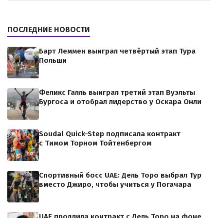
ПОСЛЕДНИЕ НОВОСТИ
Барт Леммен выиграл четвёртый этап Тура
Польши
Феликс Галль выиграл третий этап Вуэльты
Бургоса и отобрал лидерство у Оскара Онли
Soudal Quick-Step подписала контракт
с Тимом Торном Тойтенбергом
Спортивный босс UAE: Дель Торо выбрал Тур
вместо Джиро, чтобы учиться у Погачара
UAE продлила контракт с Дель Торо на фоне