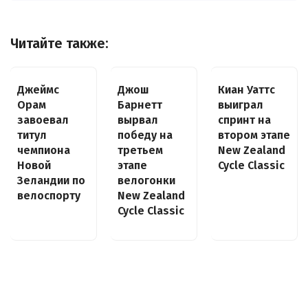
Читайте также:
Джеймс
Джош
Киан Уаттс
Орам
Барнетт
выиграл
завоевал
вырвал
спринт на
титул
победу на
втором этапе
чемпиона
третьем
New Zealand
Новой
этапе
Cycle Classic
Зеландии по
велогонки
велоспорту
New Zealand
Cycle Classic