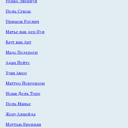
Ремко Эвенпул
Поль Сексас
Примож Роглич
Матье ван дер Пул
Ваут ван Арт
Мадс Педерсен
Адам Йейтс
Хуан Аюсо
Маттео Йоргенсон
Исаак Дель Торо
Поль Манье
Жоау Алмейда
Мэттью Бреннан