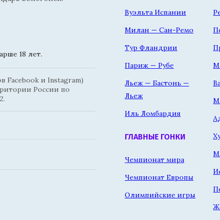
Вуэльта Испании
Р
Милан — Сан-Ремо
П
Тур Фландрии
П
рше 18 лет.
Париж — Рубе
М
 Facebook и Instagram)
Льеж — Бастонь —
В
рритории России по
Льеж
2.
М
Иль Ломбардия
А
Х
ГЛАВНЫЕ ГОНКИ
М
Чемпионат мира
И
Чемпионат Европы
П
Олимпийские игры
Ж