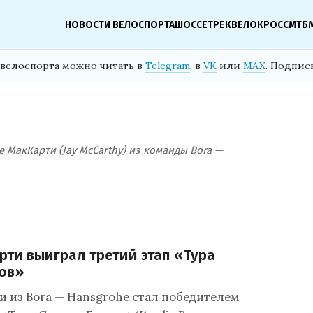
НОВОСТИ ВЕЛОСПОРТА
ШОССЕ
ТРЕК
ВЕЛОКРОСС
МТБ
велоспорта можно читать в
Telegram
, в
VK
или
MAX
. Подпис
 МакКарти (Jay McCarthy) из команды Bora —
ти выиграл третий этап «Тура
ов»
 из Bora — Hansgrohe стал победителем