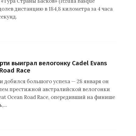
 «Тура Страны Басков» (Itzulia Basque
долев дистанцию в 184,8 километра за 4 часа
секунд.
ти выиграл велогонку Cadel Evans
 Road Race
 добился большого успеха — 28 января он
лем престижной австралийской велогонки
reat Ocean Road Race, опередивший на финише
ь,…