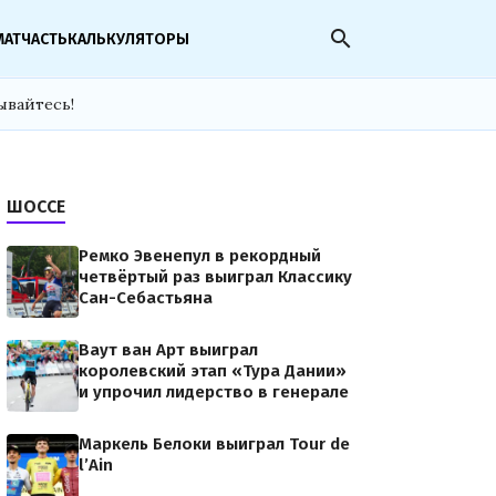
search
МАТЧАСТЬ
КАЛЬКУЛЯТОРЫ
ывайтесь!
ШОССЕ
Ремко Эвенепул в рекордный
четвёртый раз выиграл Классику
Сан-Себастьяна
Ваут ван Арт выиграл
королевский этап «Тура Дании»
и упрочил лидерство в генерале
Маркель Белоки выиграл Tour de
l’Ain