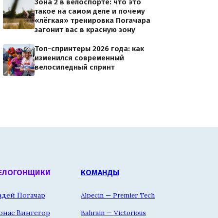
Зона 2 в велоспорте: что это
такое на самом деле и почему
«лёгкая» тренировка Погачара
загонит вас в красную зону
Топ-спринтеры 2026 года: как
изменился современный
велосипедный спринт
ЕЛОГОНЩИКИ
КОМАНДЫ
адей Погачар
Alpecin — Premier Tech
онас Вингегор
Bahrain — Victorious