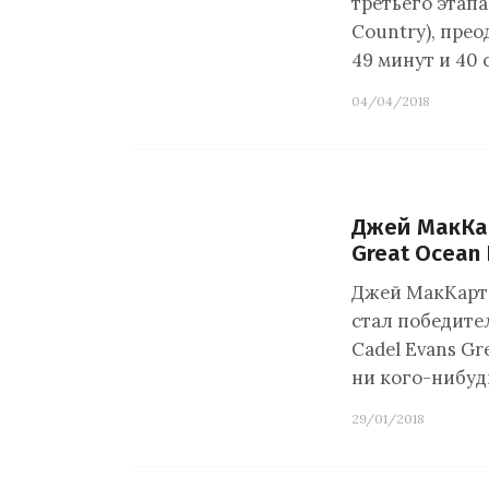
третьего этапа
Country), прео
49 минут и 40 
04/04/2018
Джей МакКар
Great Ocean
Джей МакКарти
стал победите
Cadel Evans G
ни кого-нибуд
29/01/2018