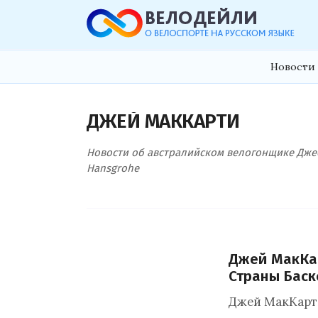
Новости 
ДЖЕЙ МАККАРТИ
Новости об австралийском велогонщике Джее
Hansgrohe
Джей МакКар
Страны Баск
Джей МакКарти