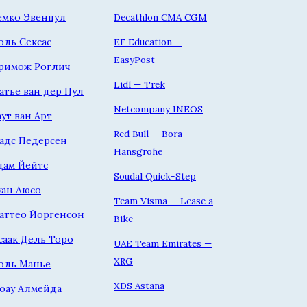
емко Эвенпул
Decathlon CMA CGM
оль Сексас
EF Education —
EasyPost
римож Роглич
Lidl — Trek
атье ван дер Пул
Netcompany INEOS
аут ван Арт
Red Bull — Bora —
адс Педерсен
Hansgrohe
дам Йейтс
Soudal Quick-Step
уан Аюсо
Team Visma — Lease a
аттео Йоргенсон
Bike
саак Дель Торо
UAE Team Emirates —
XRG
оль Манье
XDS Astana
оау Алмейда