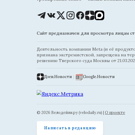
Сайт предназначен для просмотра лицам ста
Деятельность компании Meta (и её продуктов
признана экстремистской, запрещена на те
решению Тверского суда Москвы от 21.03.202
Дзен.Новости
|
Google.Новости
© 2026 Велодейли.ру (velodaily.ru) |
О проекте
Написать в редакцию