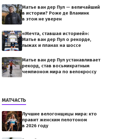
Матье ван дер Пул — величайший
в истории? Роже де Вламинк
в этом не уверен
«Мечта, ставшая историей»:
Матье ван дер Пул о рекорде,
лыжах и планах на шоссе
Матье ван дер Пул устанавливает
рекорд, став восьмикратным
чемпионом мира по велокроссу
МАТЧАСТЬ
Лучшие велогонщицы мира: кто
правит женским пелотоном
в 2026 году