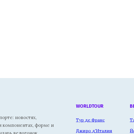
WORLDTOUR
В
орте: новостях,
Тур де Франс
Т
и компонентах, форме и
Джиро д'Италия
Й
ндарь велогонок.